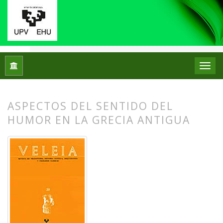
Inicio
Archivos
Núm. 20 (2003)
Artículos
ASPECTOS DEL SENTIDO DEL
HUMOR EN LA GRECIA ANTIGUA
##plugins.themes.bootstrap3.article.
##plugins.themes.bootstrap3.article.