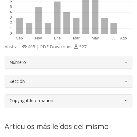
Abstract
405 | PDF Downloads
527
##plugins.themes.bootstrap3.article.d
Número
Sección
Copyright Information
Artículos más leídos del mismo