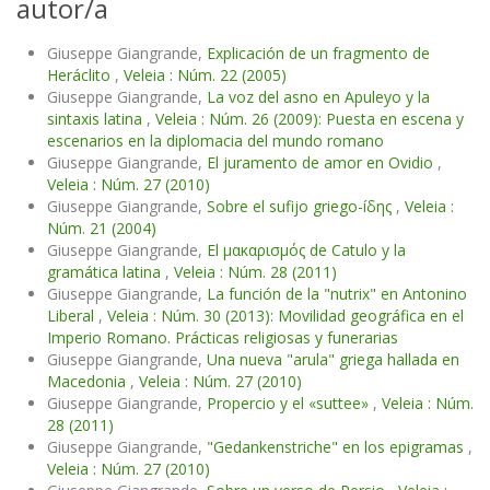
autor/a
Giuseppe Giangrande,
Explicación de un fragmento de
Heráclito
,
Veleia : Núm. 22 (2005)
Giuseppe Giangrande,
La voz del asno en Apuleyo y la
sintaxis latina
,
Veleia : Núm. 26 (2009): Puesta en escena y
escenarios en la diplomacia del mundo romano
Giuseppe Giangrande,
El juramento de amor en Ovidio
,
Veleia : Núm. 27 (2010)
Giuseppe Giangrande,
Sobre el sufijo griego-íδης
,
Veleia :
Núm. 21 (2004)
Giuseppe Giangrande,
El μακαρισμός de Catulo y la
gramática latina
,
Veleia : Núm. 28 (2011)
Giuseppe Giangrande,
La función de la "nutrix" en Antonino
Liberal
,
Veleia : Núm. 30 (2013): Movilidad geográfica en el
Imperio Romano. Prácticas religiosas y funerarias
Giuseppe Giangrande,
Una nueva "arula" griega hallada en
Macedonia
,
Veleia : Núm. 27 (2010)
Giuseppe Giangrande,
Propercio y el «suttee»
,
Veleia : Núm.
28 (2011)
Giuseppe Giangrande,
"Gedankenstriche" en los epigramas
,
Veleia : Núm. 27 (2010)