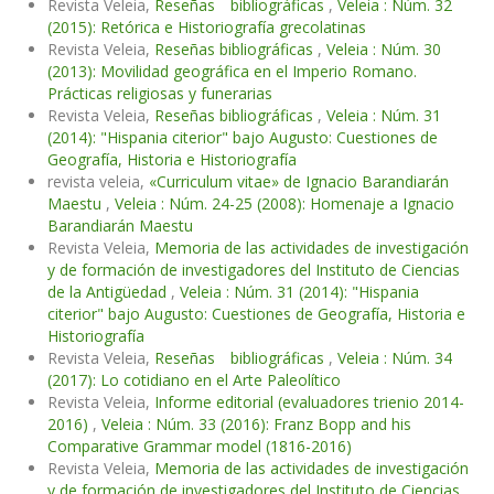
Revista Veleia,
Reseñas bibliográficas
,
Veleia : Núm. 32
(2015): Retórica e Historiografía grecolatinas
Revista Veleia,
Reseñas bibliográficas
,
Veleia : Núm. 30
(2013): Movilidad geográfica en el Imperio Romano.
Prácticas religiosas y funerarias
Revista Veleia,
Reseñas bibliográficas
,
Veleia : Núm. 31
(2014): "Hispania citerior" bajo Augusto: Cuestiones de
Geografía, Historia e Historiografía
revista veleia,
«Curriculum vitae» de Ignacio Barandiarán
Maestu
,
Veleia : Núm. 24-25 (2008): Homenaje a Ignacio
Barandiarán Maestu
Revista Veleia,
Memoria de las actividades de investigación
y de formación de investigadores del Instituto de Ciencias
de la Antigüedad
,
Veleia : Núm. 31 (2014): "Hispania
citerior" bajo Augusto: Cuestiones de Geografía, Historia e
Historiografía
Revista Veleia,
Reseñas bibliográficas
,
Veleia : Núm. 34
(2017): Lo cotidiano en el Arte Paleolítico
Revista Veleia,
Informe editorial (evaluadores trienio 2014-
2016)
,
Veleia : Núm. 33 (2016): Franz Bopp and his
Comparative Grammar model (1816-2016)
Revista Veleia,
Memoria de las actividades de investigación
y de formación de investigadores del Instituto de Ciencias