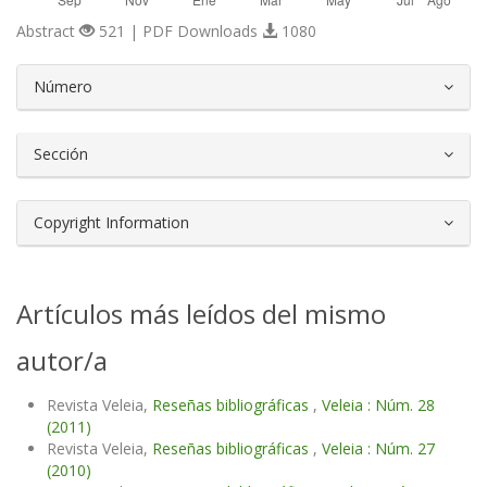
Abstract
521 | PDF Downloads
1080
##plugins.themes.bootstrap3.article.d
Número
Sección
Copyright Information
Artículos más leídos del mismo
autor/a
Revista Veleia,
Reseñas bibliográficas
,
Veleia : Núm. 28
(2011)
Revista Veleia,
Reseñas bibliográficas
,
Veleia : Núm. 27
(2010)