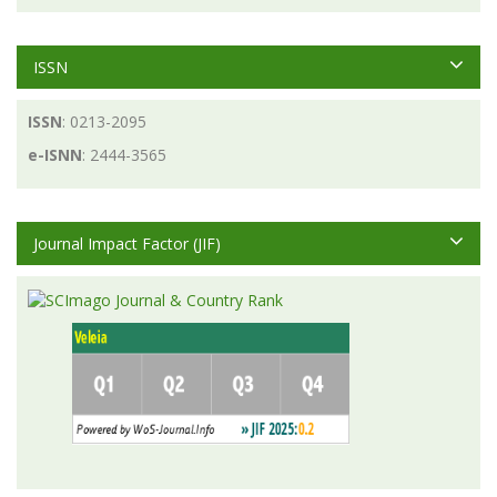
ISSN
ISSN
: 0213-2095
e-ISNN
: 2444-3565
Journal Impact Factor (JIF)