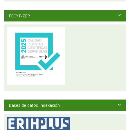
FECYT-ZER
Bases de datos-Indexación