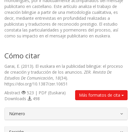
monolingües, por ir habitualmente acompañados del mensaje
publicitario en castellano. Este artículo analiza el trabajo de
creación bilingüe a partir de una metodología cualitativa, es
decir, mediante entrevistas en profundidad realizadas a
publicistas y traductores de reconocido prestigio. El estudio
constata las particularidades y pormenores del proceso, así
como su impacto en el mensaje publicitario en euskera.
Cómo citar
Garai, E. (2013). El euskara en la publicidad bilingüe: el proceso
de creación y traducción de los anuncios.
ZER. Revista De
Estudios De Comunicación
,
18
(34).
https://doi.org/10.1387/zer.10651
Abstract
523 | PDF (Euskara)
Más formatos de cita
Downloads
498
##plugins.themes.bootstrap3.article.d
Número
Sección