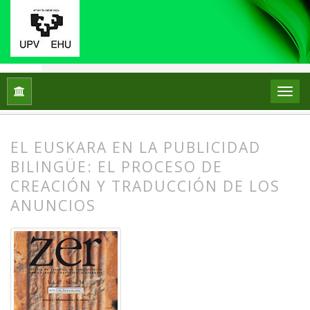
Inicio
Archivos
Vol. 18 Núm. 34 (2013)
Artículos
EL EUSKARA EN LA PUBLICIDAD
BILINGÜE: EL PROCESO DE
CREACIÓN Y TRADUCCIÓN DE LOS
ANUNCIOS
##plugins.themes.bootstrap3.article.
##plugins.themes.bootstrap3.article.