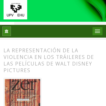
Inicio
Archivos
Vol. 15 Núm. 29 (2010)
Artículos
LA REPRESENTACIÓN DE LA
VIOLENCIA EN LOS TRÁILERES DE
LAS PELÍCULAS DE WALT DISNEY
PICTURES
##plugins.themes.bootstrap3.article.
##plugins.themes.bootstrap3.article.