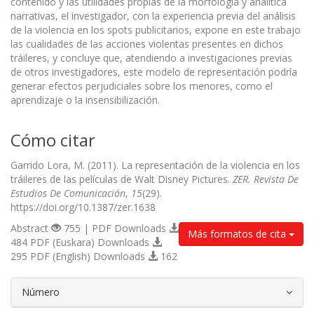
contenido y las utilidades propias de la morfología y analítica
narrativas, el investigador, con la experiencia previa del análisis
de la violencia en los spots publicitarios, expone en este trabajo
las cualidades de las acciones violentas presentes en dichos
tráileres, y concluye que, atendiendo a investigaciones previas
de otros investigadores, este modelo de representación podría
generar efectos perjudiciales sobre los menores, como el
aprendizaje o la insensibilización.
Cómo citar
Garrido Lora, M. (2011). La representación de la violencia en los
tráileres de las películas de Walt Disney Pictures.
ZER. Revista De
Estudios De Comunicación
,
15
(29).
https://doi.org/10.1387/zer.1638
Abstract
755 | PDF Downloads
Más formatos de cita
484 PDF (Euskara) Downloads
295 PDF (English) Downloads
162
##plugins.themes.bootstrap3.article.d
Número