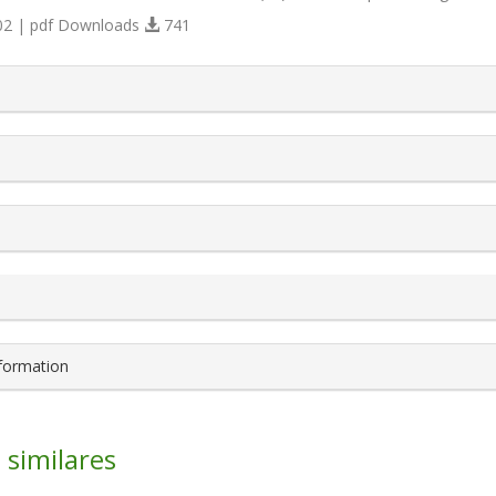
2 | pdf Downloads
741
s.themes.bootstrap3.article.details##
nformation
 similares