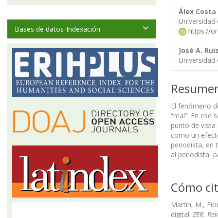
Álex Costa
Universidad
Bases de datos-Indexación
https://o
José A. Ru
Universidad
Resume
El fenómeno de
“real”. En ese 
punto de vista
como un efecto
periodista, en
al periodista 
Cómo cit
Martín, M., Fio
digital.
ZER. Re