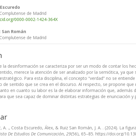
 Escuredo
 Complutense de Madrid
rcid.org/0000-0002-1424-364X
iz San Román
 Complutense de Madrid
n
 la desinformación se caracteriza por ser un modo de contar los hec
sentido, merece la atención de ser analizado por la semiótica, ya que
 estratégico. Para esta disciplina, el concepto “verdad” no se entien
 de sentido que se crea en el discurso. Al respecto, se propone que
 tanto en cuanto su labor es la de elaborar información que, además d
para que sea capaz de dominar distintas estrategias de enunciación y 
ar
r, A. ., Costa Escuredo, Álex, & Ruiz San Román, J. A. . (2024). La fig
vista De Estudios De Comunicación
,
29
(56), 65–85. https://doi.org/10.1