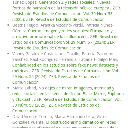
Túñez-López,
Generación Z y redes sociales: Nuevas
formas de narración de la televisión pública europea
,
ZER.
Revista de Estudios de Comunicación: Vol. 30 Núm. 58
(2025): ZER. Revista de Estudios de Comunicación
Beatriz Feijoo, Arantxa Vizcaíno-Verdú, Patricia Núñez-
Gómez,
Cuerpo, imagen y redes sociales: El impacto y
atractivo promocional de los influencers
,
ZER. Revista de
Estudios de Comunicación: Vol. 29 Núm. 57 (2024): ZER.
Revista de Estudios de Comunicación
Vianny Geraldine Castellanos-Trujillo, Patricia Palomares-
Sánchez, Raúl Rodríguez-Ferrándiz, Tatiana Hidalgo Marí,
Confiabilidad en los estudios sobre fake news: datasets y
métricas
,
ZER. Revista de Estudios de Comunicación: Vol.
29 Núm. 56 (2024): ZER. Revista de Estudios de
Comunicación
Marta Labad,
No dejes de mirar: Imágenes, intimidad y
redes sociales en las series de ficción Black Mirror, Euphoria
y Clickbait
,
ZER. Revista de Estudios de Comunicación: Vol.
30 Núm. 58 (2025): ZER. Revista de Estudios de
Comunicación
David Vicente Torrico, Marta Hernando Lera, Víctor
González Puente,
El obstruccionismo climático en redes
sociales: desinformación y ataques contra las voces de la