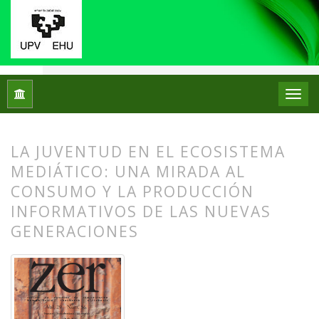
Inicio
Archivos
Vol. 29 Núm. 56 (2024): ZER. Revista de Est
LA JUVENTUD EN EL ECOSISTEMA
MEDIÁTICO: UNA MIRADA AL
CONSUMO Y LA PRODUCCIÓN
INFORMATIVOS DE LAS NUEVAS
GENERACIONES
##plugins.themes.bootstrap3.article.
##plugins.themes.bootstrap3.article.