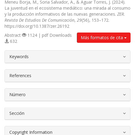
Meneu Borja, M., Soria Salvador, A., & Aguar Torres, J. (2024).
La juventud en el ecosistema mediático: una mirada al consumo
y la producción informativos de las nuevas generaciones.
ZER.
Revista De Estudios De Comunicación
,
29
(56), 153–172.
https://doi.org/10.1387/zer.26192
Abstract
1124 | pdf Downloads
Más formatos de cita
632
##plugins.themes.bootstrap3.article.d
Keywords
References
Número
Sección
Copyright Information