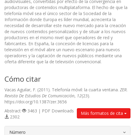
audiovisuales, convertidas por efecto de la convergencia en
productoras de contenidos multiplataforma. El hecho de que la
telefonía móvil sea el único sector de la Sociedad de la
Información donde Europa es líder mundial, acrecienta la
necesidad de desarrollar este nuevo mercado para la creación
de nuevos contenidos personalizados y de situar a los nuevos
productores en el mismo nivel que operadores de red y
fabricantes. En España, la concesión de licencias para la
televisión en el móvil abre un nuevo escenario para nuevos
operadores y la captación de nuevos públicos mediante una
oferta diferente que la de televisión convencional.
Cómo citar
Vacas Aguilar, F. (2011). Telefonía móvil: la cuarta ventana.
ZER.
Revista De Estudios De Comunicación
,
12
(23).
https://doi.org/10.1387/zer.3656
Abstract
3463 | PDF Downloads
Más formatos de cita
2302
##plugins.themes.bootstrap3.article.d
Número