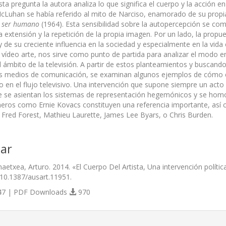
ta pregunta la autora analiza lo que significa el cuerpo y la acción e
Luhan se había referido al mito de Narciso, enamorado de su prop
l ser humano
(1964). Esta sensibilidad sobre la autopercepción se com
la extensión y la repetición de la propia imagen. Por un lado, la pro
de su creciente influencia en la sociedad y especialmente en la vida c
l vídeo arte, nos sirve como punto de partida para analizar el modo e
l ámbito de la televisión. A partir de estos planteamientos y buscando
los medios de comunicación, se examinan algunos ejemplos de cómo el
co en el flujo televisivo. Una intervención que supone siempre un act
e se asientan los sistemas de representación hegemónicos y se homolog
neros como Ernie Kovacs constituyen una referencia importante, así c
Fred Forest, Mathieu Laurette, James Lee Byars, o Chris Burden.
ar
etxea, Arturo. 2014. «El Cuerpo Del Artista, Una intervención polític
/10.1387/ausart.11951.
7 | PDF Downloads
970
s.themes.bootstrap3.article.details##