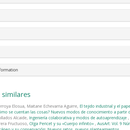
nformation
 similares
rroya Elosua, Maitane Echevarria Aguirre,
El tejido industrial y el pa
ómo se cuentan las cosas? Nuevos modos de conocimiento a partir de 
llados Alcaide,
Ingeniería colaborativa y modos de autoaprendizaje
rera Fructuoso,
Olga Pericet y su «Cuerpo infinito»
,
AusArt: Vol. 9 Nú
áneo y su conservación: Nuevos retos, nuevos planteamientos