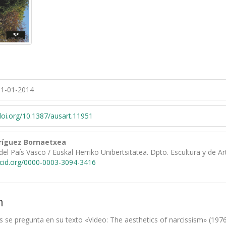
1-01-2014
/doi.org/10.1387/ausart.11951
ríguez Bornaetxea
del País Vasco / Euskal Herriko Unibertsitatea. Dpto. Escultura y de A
rcid.org/0000-0003-3094-3416
n
 se pregunta en su texto «Video: The aesthetics of narcissism» (1976),