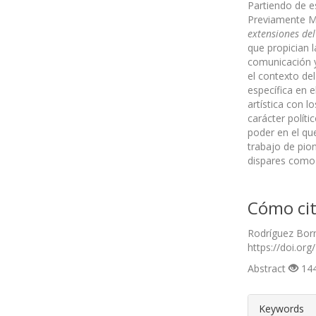
Partiendo de es
Previamente Mc
extensiones de
que propician 
comunicación y 
el contexto de
específica en e
artística con 
carácter políti
poder en el qu
trabajo de pio
dispares como 
Cómo cit
Rodríguez Borna
https://doi.org
Abstract
144
##plugin
Keywords