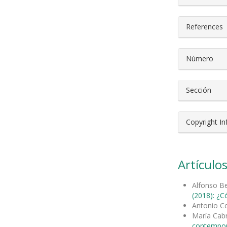
References
Número
Sección
Copyright I
Artículos
Alfonso Be
(2018): ¿C
Antonio Co
María Cab
contempor