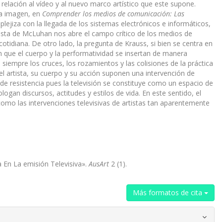
n relación al vídeo y al nuevo marco artístico que este supone.
ia imagen, en
Comprender los medios de comunicación: Las
plejiza con la llegada de los sistemas electrónicos e informáticos,
puesta de McLuhan nos abre el campo crítico de los medios de
otidiana. De otro lado, la pregunta de Krauss, si bien se centra en
n que el cuerpo y la performatividad se insertan de manera
 siempre los cruces, los rozamientos y las colisiones de la práctica
 artista, su cuerpo y su acción suponen una intervención de
o de resistencia pues la televisión se constituye como un espacio de
an discursos, actitudes y estilos de vida. En este sentido, el
omo las intervenciones televisivas de artistas tan aparentemente
a En La emisión Televisiva».
AusArt
2 (1).
Más formatos de cita