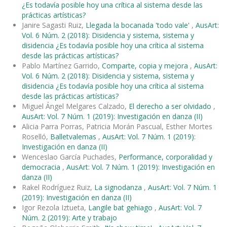
¿Es todavía posible hoy una crítica al sistema desde las
prácticas artísticas?
Janire Sagasti Ruiz,
Llegada la bocanada 'todo vale'
,
AusArt:
Vol. 6 Núm. 2 (2018): Disidencia y sistema, sistema y
disidencia ¿Es todavía posible hoy una crítica al sistema
desde las prácticas artísticas?
Pablo Martínez Garrido,
Comparte, copia y mejora
,
AusArt:
Vol. 6 Núm. 2 (2018): Disidencia y sistema, sistema y
disidencia ¿Es todavía posible hoy una crítica al sistema
desde las prácticas artísticas?
Miguel Ángel Melgares Calzado,
El derecho a ser olvidado
,
AusArt: Vol. 7 Núm. 1 (2019): Investigación en danza (II)
Alicia Parra Porras, Patricia Morán Pascual, Esther Mortes
Roselló,
Balletvalemas
,
AusArt: Vol. 7 Núm. 1 (2019):
Investigación en danza (II)
Wenceslao García Puchades,
Performance, corporalidad y
democracia
,
AusArt: Vol. 7 Núm. 1 (2019): Investigación en
danza (II)
Rakel Rodríguez Ruiz,
La signodanza
,
AusArt: Vol. 7 Núm. 1
(2019): Investigación en danza (II)
Igor Rezola Iztueta,
Langile bat gehiago
,
AusArt: Vol. 7
Núm. 2 (2019): Arte y trabajo