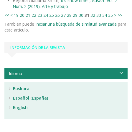
Begoña Olabarria Smith,
It's show time!
,
AusArt: Vol. 7
Núm. 2 (2019): Arte y trabajo
<<
<
19
20
21
22
23
24
25
26
27
28
29
30
31
32
33
34
35
>
>>
También puede
Iniciar una búsqueda de similitud avanzada
para
este artículo.
INFORMACIÓN DE LA REVISTA
Idioma
Euskara
Español (España)
English