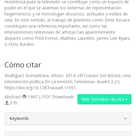
resistencia pues la televisión se constituye como un espacio de
poder en el que se asientan los sistemas de representación
hegemónicos y se homologan discursos, actitudes y estilos de
vida. En este sentido, el trabajo de pioneros como Ernie Kovacs
constituyen una referencia importante, así como las
intervenciones televisivas de artistas tan aparentemente
dispares como Fred Forest, Mathieu Laurette, James Lee Byars,
o Chris Burden.
Cómo citar
Rodríguez Bornaetxea, Arturo. 2014. «El Cuerpo Del Artista, Una
intervención política En La emisión Televisiva».
AusArt
2 (1).
https://doi.org/10.1387/ausart.11951.
Abstract
1447 | PDF Downloads
Más formatos de cita
970
##plugins.themes.bootstrap3.article.d
Keywords