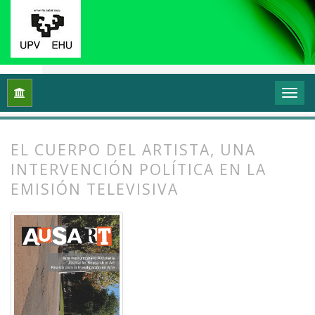
Inicio
Archivos
Vol. 2 Núm. 1 (2014): Transformar y sentir 
EL CUERPO DEL ARTISTA, UNA
INTERVENCIÓN POLÍTICA EN LA
EMISIÓN TELEVISIVA
##plugins.themes.bootstrap3.article.
##plugins.themes.bootstrap3.article.