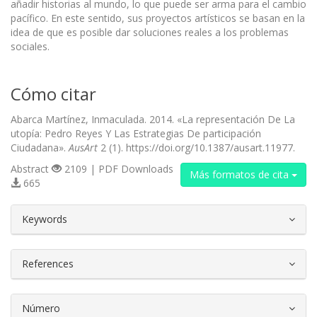
añadir historias al mundo, lo que puede ser arma para el cambio
pacífico. En este sentido, sus proyectos artísticos se basan en la
idea de que es posible dar soluciones reales a los problemas
sociales.
Cómo citar
Abarca Martínez, Inmaculada. 2014. «La representación De La
utopía: Pedro Reyes Y Las Estrategias De participación
Ciudadana».
AusArt
2 (1). https://doi.org/10.1387/ausart.11977.
Abstract
2109 | PDF Downloads
Más formatos de cita
665
##plugins.themes.bootstrap3.article.d
Keywords
References
Número