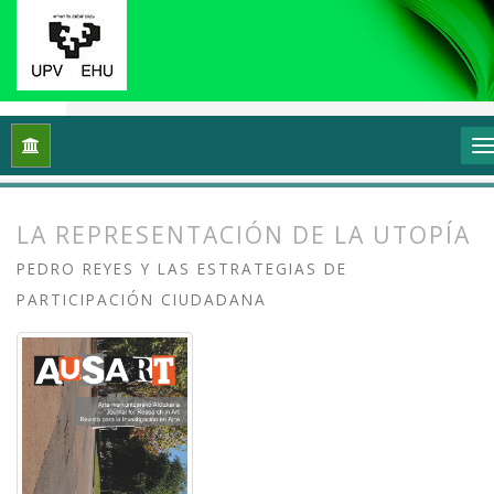
Inicio
Archivos
Vol. 2 Núm. 1 (2014): Transformar y sentir 
LA REPRESENTACIÓN DE LA UTOPÍA
PEDRO REYES Y LAS ESTRATEGIAS DE
PARTICIPACIÓN CIUDADANA
##plugins.themes.bootstrap3.article.
##plugins.themes.bootstrap3.article.