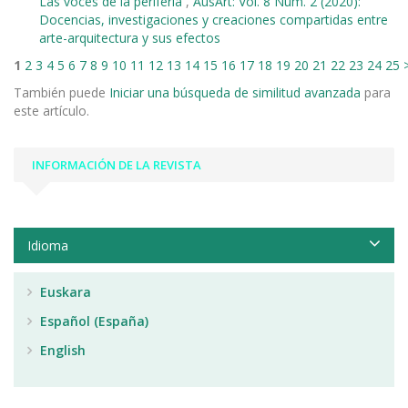
Las voces de la periferia
,
AusArt: Vol. 8 Núm. 2 (2020):
Docencias, investigaciones y creaciones compartidas entre
arte-arquitectura y sus efectos
1
2
3
4
5
6
7
8
9
10
11
12
13
14
15
16
17
18
19
20
21
22
23
24
25
También puede
Iniciar una búsqueda de similitud avanzada
para
este artículo.
INFORMACIÓN DE LA REVISTA
Idioma
Euskara
Español (España)
English