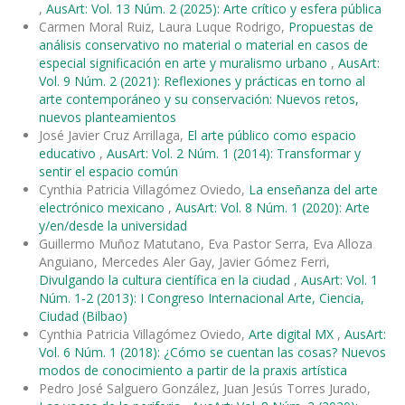
,
AusArt: Vol. 13 Núm. 2 (2025): Arte crítico y esfera pública
Carmen Moral Ruiz, Laura Luque Rodrigo,
Propuestas de
análisis conservativo no material o material en casos de
especial significación en arte y muralismo urbano
,
AusArt:
Vol. 9 Núm. 2 (2021): Reflexiones y prácticas en torno al
arte contemporáneo y su conservación: Nuevos retos,
nuevos planteamientos
José Javier Cruz Arrillaga,
El arte público como espacio
educativo
,
AusArt: Vol. 2 Núm. 1 (2014): Transformar y
sentir el espacio común
Cynthia Patricia Villagómez Oviedo,
La enseñanza del arte
electrónico mexicano
,
AusArt: Vol. 8 Núm. 1 (2020): Arte
y/en/desde la universidad
Guillermo Muñoz Matutano, Eva Pastor Serra, Eva Alloza
Anguiano, Mercedes Aler Gay, Javier Gómez Ferri,
Divulgando la cultura científica en la ciudad
,
AusArt: Vol. 1
Núm. 1-2 (2013): I Congreso Internacional Arte, Ciencia,
Ciudad (Bilbao)
Cynthia Patricia Villagómez Oviedo,
Arte digital MX
,
AusArt:
Vol. 6 Núm. 1 (2018): ¿Cómo se cuentan las cosas? Nuevos
modos de conocimiento a partir de la praxis artística
Pedro José Salguero González, Juan Jesús Torres Jurado,