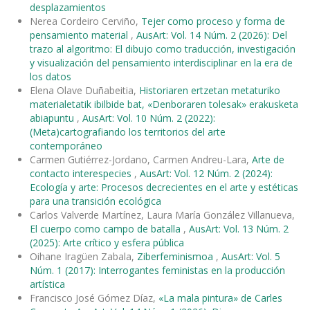
desplazamientos
Nerea Cordeiro Cerviño,
Tejer como proceso y forma de
pensamiento material
,
AusArt: Vol. 14 Núm. 2 (2026): Del
trazo al algoritmo: El dibujo como traducción, investigación
y visualización del pensamiento interdisciplinar en la era de
los datos
Elena Olave Duñabeitia,
Historiaren ertzetan metaturiko
materialetatik ibilbide bat, «Denboraren tolesak» erakusketa
abiapuntu
,
AusArt: Vol. 10 Núm. 2 (2022):
(Meta)cartografiando los territorios del arte
contemporáneo
Carmen Gutiérrez-Jordano, Carmen Andreu-Lara,
Arte de
contacto interespecies
,
AusArt: Vol. 12 Núm. 2 (2024):
Ecología y arte: Procesos decrecientes en el arte y estéticas
para una transición ecológica
Carlos Valverde Martínez, Laura María González Villanueva,
El cuerpo como campo de batalla
,
AusArt: Vol. 13 Núm. 2
(2025): Arte crítico y esfera pública
Oihane Iragüen Zabala,
Ziberfeminismoa
,
AusArt: Vol. 5
Núm. 1 (2017): Interrogantes feministas en la producción
artística
Francisco José Gómez Díaz,
«La mala pintura» de Carles