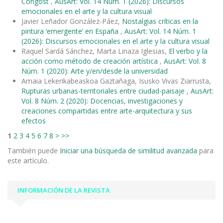
Congost
,
AusArt: Vol. 14 Núm. 1 (2026): Discursos
emocionales en el arte y la cultura visual
Javier Leñador González-Páez,
Nostalgias críticas en la
pintura ‘emergente’ en España
,
AusArt: Vol. 14 Núm. 1
(2026): Discursos emocionales en el arte y la cultura visual
Raquel Sardá Sánchez, Marta Linaza Iglesias,
El verbo y la
acción como método de creación artística
,
AusArt: Vol. 8
Núm. 1 (2020): Arte y/en/desde la universidad
Amaia Lekerikabeaskoa Gaztañaga, Isusko Vivas Ziarrusta,
Rupturas urbanas-territoriales entre ciudad-paisaje
,
AusArt:
Vol. 8 Núm. 2 (2020): Docencias, investigaciones y
creaciones compartidas entre arte-arquitectura y sus
efectos
1
2
3
4
5
6
7
8
>
>>
También puede
Iniciar una búsqueda de similitud avanzada
para
este artículo.
INFORMACIÓN DE LA REVISTA