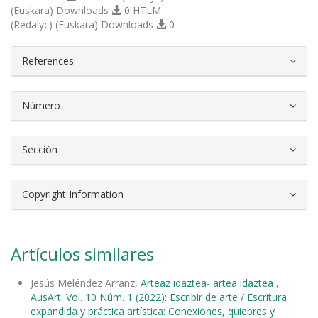
(Euskara) Downloads
0 HTLM
(Redalyc) (Euskara) Downloads
0
##plugins.themes.bootstrap3.article.d
References
Número
Sección
Copyright Information
Artículos similares
Jesús Meléndez Arranz,
Arteaz idaztea- artea idaztea
,
AusArt: Vol. 10 Núm. 1 (2022): Escribir de arte / Escritura
expandida y práctica artística: Conexiones, quiebres y