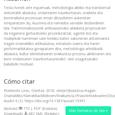
Testu honek arte esparruak, metodologia aktibo eta transbersal
anitzetatik abiatuta, ondarearen iraunkortasun, eraiketa eta
berreraiketa prozesuan eman ditzazketen aukeretan
erreparatzen du, ikusmira eta narratiba sensible desberdinen
bila. Patrimonializaziotik artikulaziorako aldaketa proposatzen
da iraganera gerturatzeko prozeduratzat, agente bizi eta
multipleak harreman sare hedatu baten sakoneran antzemanez.
Iragan-orainaldiko artikulazioa, instalazio izaera eta haren
performatibitatea goraipatzen dira, metodologia artistikotik
abiatuta, kultur identitatearen eraikuntza-prozesu aktiboaren eta
bere ondarearen 'iraunkortasunerako' zein ezagutzarako
baliabide moduan.
Cómo citar
Etxebeste Liras, Onintza. 2018. «Art(e/I)kulazioa:/Iragan-
Orainaldiko/Narratiba/Aktiboen/Eraikuntza,/Praxi/Artistikoaren/Disz
AusArt
6 (1). https://doi.org/10.1387/ausart.19391.
Abstract
773 | PDF (Euskara)
Más formatos de cita
Downloads
682 XML (Redalyc)