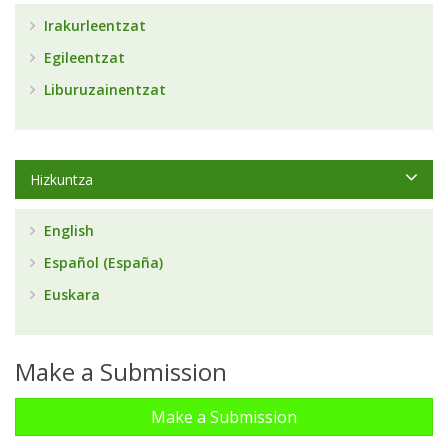
Irakurleentzat
Egileentzat
Liburuzainentzat
Hizkuntza
English
Español (España)
Euskara
Make a Submission
Make a Submission