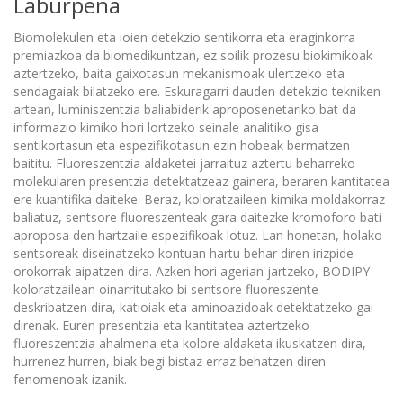
Laburpena
Biomolekulen eta ioien detekzio sentikorra eta eraginkorra
premiazkoa da biomedikuntzan, ez soilik prozesu biokimikoak
aztertzeko, baita gaixotasun mekanismoak ulertzeko eta
sendagaiak bilatzeko ere. Eskuragarri dauden detekzio tekniken
artean, luminiszentzia baliabiderik aproposenetariko bat da
informazio kimiko hori lortzeko seinale analitiko gisa
sentikortasun eta espezifikotasun ezin hobeak bermatzen
baititu. Fluoreszentzia aldaketei jarraituz aztertu beharreko
molekularen presentzia detektatzeaz gainera, beraren kantitatea
ere kuantifika daiteke. Beraz, koloratzaileen kimika moldakorraz
baliatuz, sentsore fluoreszenteak gara daitezke kromoforo bati
aproposa den hartzaile espezifikoak lotuz. Lan honetan, holako
sentsoreak diseinatzeko kontuan hartu behar diren irizpide
orokorrak aipatzen dira. Azken hori agerian jartzeko, BODIPY
koloratzailean oinarritutako bi sentsore fluoreszente
deskribatzen dira, katioiak eta aminoazidoak detektatzeko gai
direnak. Euren presentzia eta kantitatea aztertzeko
fluoreszentzia ahalmena eta kolore aldaketa ikuskatzen dira,
hurrenez hurren, biak begi bistaz erraz behatzen diren
fenomenoak izanik.