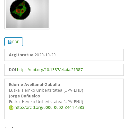
PDF
Argitaratua
2020-10-29
DOI
https://doi.org/10.1387/ekaia.21587
Edurne Avellanal-Zaballa
Euskal Herriko Unibertsitatea (UPV-EHU)
Jorge Bañuelos
Euskal Herriko Unibertsitatea (UPV-EHU)
http://orcid.org/0000-0002-8444-4383