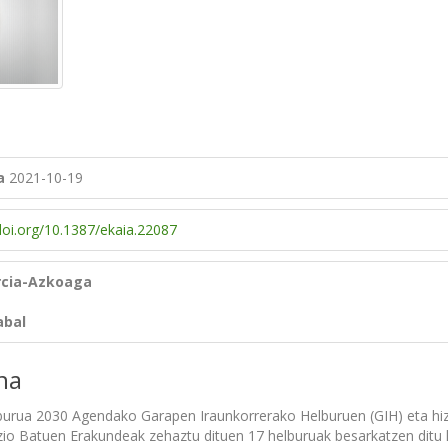
a
2021-10-19
/doi.org/10.1387/ekaia.22087
rcia-Azkoaga
abal
na
urua 2030 Agendako Garapen Iraunkorrerako Helburuen (GIH) eta hiz
io Batuen Erakundeak zehaztu dituen 17 helburuak besarkatzen ditu h