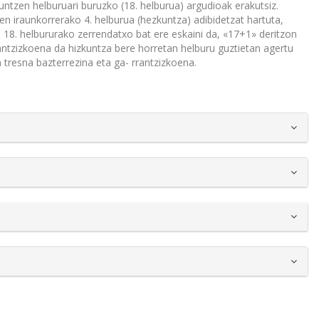
untzen helburuari buruzko (18. helburua) argudioak erakutsiz.
n iraunkorrerako 4. helburua (hezkuntza) adibidetzat hartuta,
 18. helbururako zerrendatxo bat ere eskaini da, «17+1» deritzon
antzizkoena da hizkuntza bere horretan helburu guztietan agertu
tresna bazterrezina eta ga- rrantzizkoena.