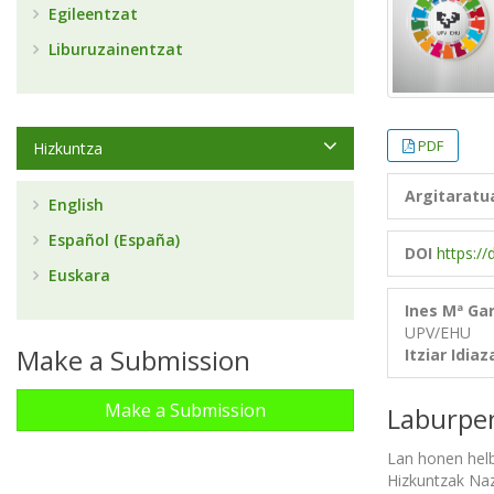
Egileentzat
Liburuzainentzat
PDF
Hizkuntza
Argitaratu
English
Español (España)
DOI
https:/
Euskara
Ines Mª Ga
UPV/EHU
Make a Submission
Itziar Idiaz
Make a Submission
Laburpe
Lan honen helb
Hizkuntzak Naz