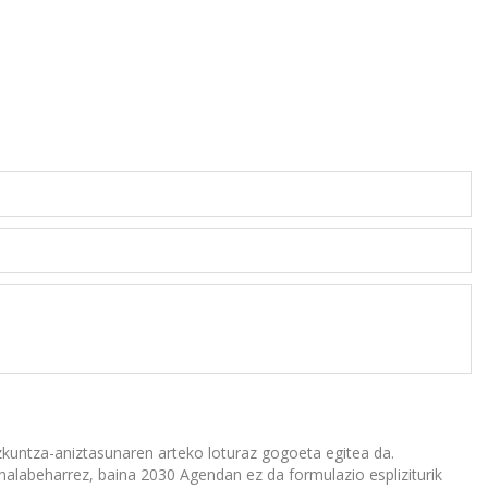
kuntza-aniztasunaren arteko loturaz gogoeta egitea da.
alabeharrez, baina 2030 Agendan ez da formulazio espliziturik