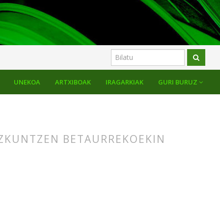
UNEKOA
ARTXIBOAK
IRAGARKIAK
GURI BURUZ
IZKUNTZEN BETAURREKOEKIN