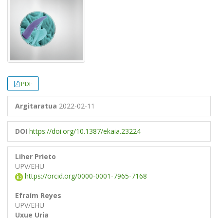
PDF
Argitaratua
2022-02-11
DOI
https://doi.org/10.1387/ekaia.23224
Liher Prieto
UPV/EHU
https://orcid.org/0000-0001-7965-7168
Efraím Reyes
UPV/EHU
Uxue Uria