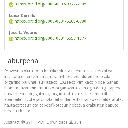
https://orcid.org/0000-0003-0372-7005
Luisa Carrillo
https://orcid.org/0000-0001-5208-6780
Jose L. Vicario
https://orcid.org/0000-0001-6557-1777
Laburpena
Prozesu biokimikoen behaketak eta ulerkuntzak ikertzailea
inspiratu du entzimen jarrera antzeratzen duten molekula
organiko bakunak aurkitzeko. 2021eko Kimikako Nobel Sariak
biomimetikan oinarritutako organokatalisian egin den garapena
nabarmendu du; gainera, organokatalizatzaileek zenbait
abantaila ditzute jatorrizko aitzindari entzimatikoekin alderatuta,
hautakortasun eta espezifikotasun hobetua erakusten baitute,
besteak beste.
Abstract
391 | PDF Downloads
354