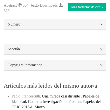
Abstract
504 | texto Downloads
Más formatos de cita
823
##plugins.themes.bootstrap3.article.details#
Número
Sección
Copyright Information
Artículos más leídos del mismo autor/a
Pablo Francescutti,
Una mirada casi distante
,
Papeles de
Identidad. Contar la investigación de frontera: Papeles del
CEIC 2015-1. Marzo