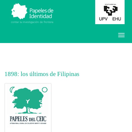
1898: los últimos de Filipinas
##plugins.themes.bootstrap3.article.main##
##plugins.themes.bootstrap3.article.sidebar