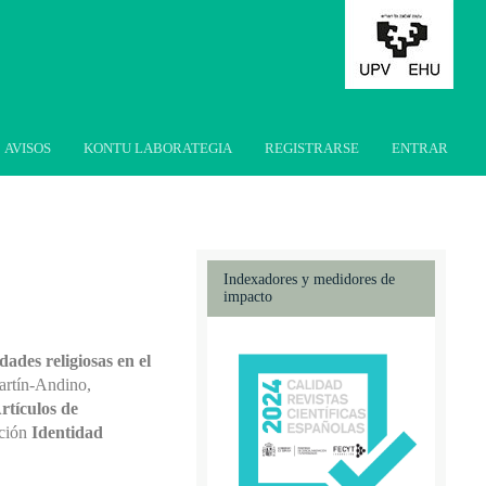
AVISOS
KONTU LABORATEGIA
REGISTRARSE
ENTRAR
Indexadores y medidores de
impacto
ades religiosas en el
artín-Andino,
rtículos de
cción
Identidad