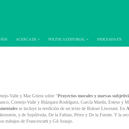
VÍOS
ACERCA DE
POLÍTICA EDITORIAL
INDEXADA EN
ejo-Valle y Mar Griera sobre "
Proyectos morales y nuevas subjetivid
lanco, Cornejo-Valle y Blázquez-Rodríguez, García Martín, Esteso y M
mentales
se incluye la reedición de un texto de Bokser Liwerant. En
A
Dikenstein, y de Sepúlveda, De la Fabian, Pérez y De la Fuente. Y la se
los trabajos de Francescutti y Gil Araujo.