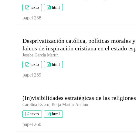
texto
html
papel 258
Desprivatización católica, políticas morales 
laicos de inspiración cristiana en el estado es
Joseba García Martín
texto
html
papel 259
(In)visibilidades estratégicas de las religion
Carolina Esteso, Borja Martín-Andino
texto
html
papel 260