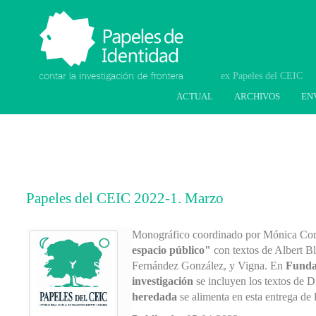
Papeles de Identidad.
Contar la investigación
de frontera
ACTUAL
ARCHIVOS
EN
Papeles del CEIC 2022-1. Marzo
Monográfico coordinado por Mónica Corn
espacio público"
con textos de Albert B
Fernández González, y Vigna. En
Funda
investigación
se incluyen los textos de 
heredada
se alimenta en esta entrega de 