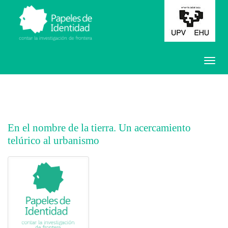
En el nombre de la tierra. Un acercamiento
telúrico al urbanismo
##plugins.themes.bootstrap3.article.main##
##plugins.themes.bootstrap3.article.sidebar