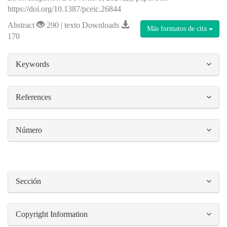
https://doi.org/10.1387/pceic.26844
Abstract
290 | texto Downloads
Más formatos de cita
170
##plugins.themes.bootstrap3.article.details#
Keywords
References
Número
Sección
Copyright Information