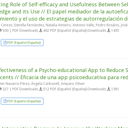
ing Role of Self-efficacy and Usefulness Between Se
dge and its Use // El papel mediador de la autoeficac
miento y el uso de estrategias de autorregulación d
Cerezo, Estrella Fernández, Natalia Amieiro, Antonio Valle, Pedro Rosário, Jos
500 | PDF Downloads
402 PDF (Español (España)) Downloads
1435
PDF (Español (España))
fectiveness of a Psycho-educational App to Reduce 
cents // Eficacia de una app psicoeducativa para re
vier Navarro-Pérez, Ángela Carbonell, Amparo Oliver
327 | PDF Downloads
512 PDF (Español (España)) Downloads
1381
PDF (Español (España))