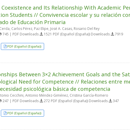
 Coexistence and Its Relationship With Academic 
ion Students // Convivencia escolar y su relación c
do de Educación Primaria
erda, Carlos Pérez, Paz Elipe, José A. Casas, Rosario Del Rey
745 | PDF Downloads
1521 PDF (Español (España)) Downloads
7919
PDF (Español (España))
onships Between 3×2 Achievement Goals and the Sati
logical Need for Competence // Relaciones entre me
necesidad psicológica básica de competencia
tonio Cecchini, Antonio Méndez-Giménez, Cristina García-Romero
247 | PDF Downloads
272 PDF (Español (España)) Downloads
347
PDF (Español (España))