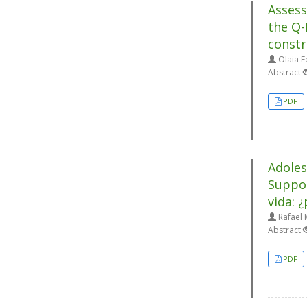
Assess
the Q-
constr
Olaia Fo
Abstract
PDF
Adoles
Suppor
vida: 
Rafael 
Abstract
PDF