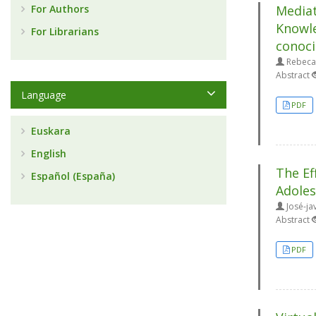
For Authors
Mediat
Knowle
For Librarians
conoci
Rebeca 
Abstract
Language
PDF
Euskara
English
The Ef
Español (España)
Adoles
José-ja
Abstract
PDF