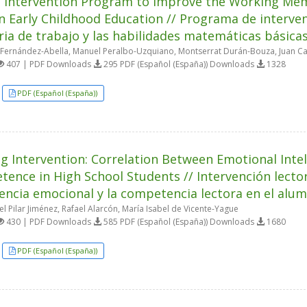
l Intervention Program to Improve the Working Me
 in Early Childhood Education // Programa de interven
a de trabajo y las habilidades matemáticas básicas
Fernández-Abella, Manuel Peralbo-Uzquiano, Montserrat Durán-Bouza, Juan Ca
407 | PDF Downloads
295 PDF (Español (España)) Downloads
1328
PDF (Español (España))
g Intervention: Correlation Between Emotional Inte
ence in High School Students // Intervención lectora
gencia emocional y la competencia lectora en el alu
l Pilar Jiménez, Rafael Alarcón, María Isabel de Vicente-Yague
430 | PDF Downloads
585 PDF (Español (España)) Downloads
1680
PDF (Español (España))