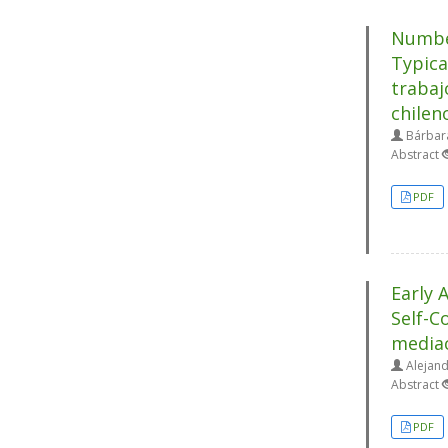
Number
Typica
trabaj
chilen
Bárbara
Abstract
PDF
Early 
Self-C
mediac
Alejand
Abstract
PDF