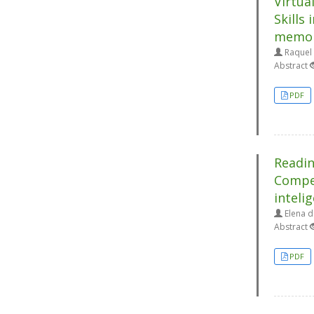
Virtua
Skills
memori
Raquel 
Abstract
PDF
Readin
Compet
inteli
Elena de
Abstract
PDF