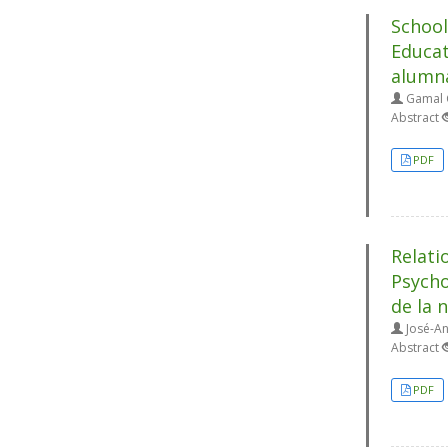
School
Educat
alumna
Gamal C
Abstract
PDF
Relati
Psycho
de la 
José-An
Abstract
PDF