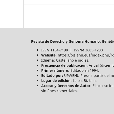
Revista de Derecho y Genoma Humano. Genétic
ISSN
1134-7198 |
ISSNe
2605-1230
Website:
https://ojs.ehu.eus/index.php/r
Idioma:
Castellano e inglés.
Frecuencia de publicación:
Anual (diciemb
Primer número:
Editado en 1994.
Editado por:
UPV/EHU Press a partir del n
Lugar de edición:
Leioa, Bizkaia.
Acceso y Derechos de Autor:
El acceso in
sin fines comerciales.