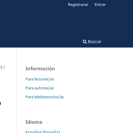
Registrarse
Entrar
Buscar
5 /
Información
Para lectores/as
Para autores/as
Para bibliotecarios/as
o
Idioma
Español (España)