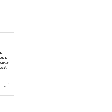
ia:
sde la
ista De
ología