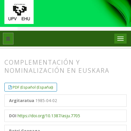
Hasiera
Artxiboak
Libk. 19 Zk. 2 (1985)
Artikuluak
COMPLEMENTACIÓN Y
NOMINALIZACIÓN EN EUSKARA
##plugins.themes.bootstrap3.article.
##plugins.themes.bootstrap3.article.
PDF (Español (España))
Argitaratua
1985-04-02
DOI
https://doi.org/10.1387/asju.7705
Patxi Goenaga