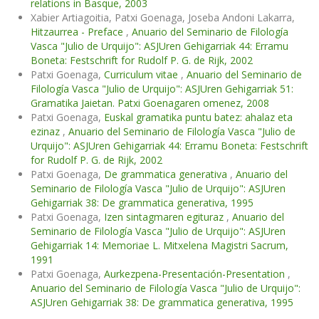
relations in Basque, 2003
Xabier Artiagoitia, Patxi Goenaga, Joseba Andoni Lakarra,
Hitzaurrea - Preface
,
Anuario del Seminario de Filología
Vasca "Julio de Urquijo": ASJUren Gehigarriak 44: Erramu
Boneta: Festschrift for Rudolf P. G. de Rijk, 2002
Patxi Goenaga,
Curriculum vitae
,
Anuario del Seminario de
Filología Vasca "Julio de Urquijo": ASJUren Gehigarriak 51:
Gramatika Jaietan. Patxi Goenagaren omenez, 2008
Patxi Goenaga,
Euskal gramatika puntu batez: ahalaz eta
ezinaz
,
Anuario del Seminario de Filología Vasca "Julio de
Urquijo": ASJUren Gehigarriak 44: Erramu Boneta: Festschrift
for Rudolf P. G. de Rijk, 2002
Patxi Goenaga,
De grammatica generativa
,
Anuario del
Seminario de Filología Vasca "Julio de Urquijo": ASJUren
Gehigarriak 38: De grammatica generativa, 1995
Patxi Goenaga,
Izen sintagmaren egituraz
,
Anuario del
Seminario de Filología Vasca "Julio de Urquijo": ASJUren
Gehigarriak 14: Memoriae L. Mitxelena Magistri Sacrum,
1991
Patxi Goenaga,
Aurkezpena-Presentación-Presentation
,
Anuario del Seminario de Filología Vasca "Julio de Urquijo":
ASJUren Gehigarriak 38: De grammatica generativa, 1995