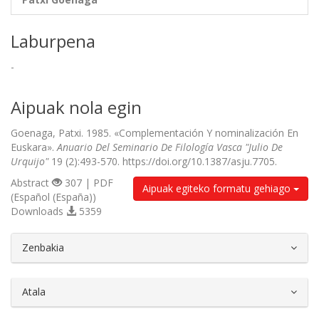
Laburpena
-
Aipuak nola egin
Goenaga, Patxi. 1985. «Complementación Y nominalización En
Euskara».
Anuario Del Seminario De Filología Vasca "Julio De
Urquijo"
19 (2):493-570. https://doi.org/10.1387/asju.7705.
Abstract
307 | PDF
Aipuak egiteko formatu gehiago
(Español (España))
Downloads
5359
##plugins.themes.bootstrap3.article.d
Zenbakia
Atala