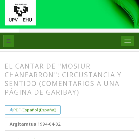
Hasiera
Artxiboak
Libk. 28 Zk. 1 (1994)
Artikuluak
EL CANTAR DE "MOSIUR
CHANFARRON": CIRCUSTANCIA Y
SENTIDO (COMENTARIOS A UNA
PÁGINA DE GARIBAY)
##plugins.themes.bootstrap3.article.
##plugins.themes.bootstrap3.article.
PDF (Español (España))
Argitaratua
1994-04-02