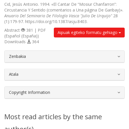
Cid, Jesús Antonio. 1994. «El Cantar De “Mosiur Chanfarron”:
Circustancia Y Sentido (comentarios a Una página De Garibay)».
Anuario Del Seminario De Filología Vasca "Julio De Urquijo"
28
(1):179-97. https://doi.org/10.1387/asju.8403.
Abstract
381 | PDF
Aipuak egiteko formatu gehiago
(Español (España))
Downloads
364
##plugins.themes.bootstrap3.article.d
Zenbakia
Atala
Copyright Information
Most read articles by the same
author(s)