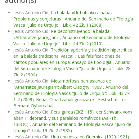
Jesús Antonio Cid,
La balada «Urthubiako alhaba»:
Problemas y conjeturas
,
Anuario del Seminario de Filología
Vasca "Julio de Urquijo": Libk. 42 Zk. 1 (2008)
Jesús Antonio Cid,
Re-deconstruyendo la balada:
«Atharratze jauregian»
,
Anuario del Seminario de Filología
Vasca "Julio de Urquijo": Libk. 44 Zk. 2 (2010)
Jesús Antonio Cid,
Tradición apócrifa y tradición hipercrítica
en la balada tradicional vasca: I. Las falsificaciones de
cantos populares en Europa; ensayo de tipología
,
Anuario
del Seminario de Filología Vasca "Julio de Urquijo": Libk. 28
Zk. 2 (1994)
Jesús Antonio Cid,
Metamorfosis parnasianas de
"Atharratze Jauregian": Albert Glatigny, 1868
,
Anuario del
Seminario de Filología Vasca "Julio de Urquijo": Libk. 43 Zk.
1-2 (2009): Beñat Oihartzabali gorazarre - Festschrift for
Bernard Oyharçabal
Jesús Antonio Cid,
Peru gurea (EKZ,115), der Schwank vom
alten Hildebrand, y sus paralelos románicos (Aa.-Th.,
136OC)
,
Anuario del Seminario de Filología Vasca "Julio de
Urquijo": Libk. 19 Zk. 2 (1985)
Jesús Antonio Cid,
Una encuesta en Guernica (1920-1921).