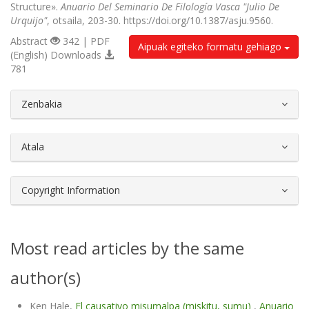
Structure».
Anuario Del Seminario De Filología Vasca "Julio De
Urquijo"
, otsaila, 203-30. https://doi.org/10.1387/asju.9560.
Abstract
342 | PDF
Aipuak egiteko formatu gehiago
(English) Downloads
781
##plugins.themes.bootstrap3.article.d
Zenbakia
Atala
Copyright Information
Most read articles by the same
author(s)
Ken Hale,
El causativo misumalpa (miskitu, sumu)
,
Anuario