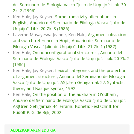
del Seminario de Filología Vasca "Julio de Urquijo": Libk. 30
Zk. 2 (1996)
Ken Hale, Jay Keyser,
Some transitivity alternations in
English
,
Anuario del Seminario de Filología Vasca "Julio de
Urquijo": Libk. 20 Zk. 3 (1986)
Laverne Masayesva Jeanne, Ken Hale,
Argument obviation
and switch-reference in Hopi
,
Anuario del Seminario de
Filología Vasca "Julio de Urquijo": Libk. 21 Zk. 1 (1987)
Ken Hale,
On nonconfigurational structures
,
Anuario del
Seminario de Filología Vasca "Julio de Urquijo": Libk. 20 Zk. 2
(1986)
Ken Hale, Jay Keyser,
Lexical categories and the projection
of argument structure
,
Anuario del Seminario de Filología
Vasca "Julio de Urquijo": ASJUren Gehigarriak 27: Syntactic
theory and Basque syntax, 1992
Ken Hale,
On the position of the auxiliary in O'odham
,
Anuario del Seminario de Filología Vasca "Julio de Urquijo":
ASJUren Gehigarriak 44: Erramu Boneta: Festschrift for
Rudolf P. G. de Rijk, 2002
ALDIZKARIAREN EDUKIA