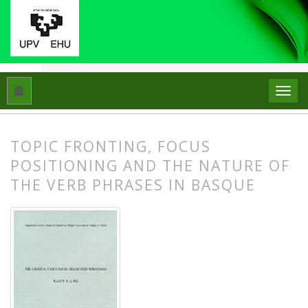
Hasiera
Artxiboak
ASJUren Gehigarriak 43: De lingua Vascon
TOPIC FRONTING, FOCUS
POSITIONING AND THE NATURE OF
THE VERB PHRASES IN BASQUE
##plugins.themes.bootstrap3.article.
##plugins.themes.bootstrap3.article.