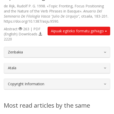
de Rijk, Rudolf P. G. 1998. «Topic Fronting, Focus Positioning
and the Nature of the Verb Phrases in Basque».
Anuario Del
Seminario De Filología Vasca "Julio De Urquijo"
, otsaila, 183-201.
https://doi.org/10.1387/asju.9590.
Abstract
263 | PDF
Aipuak egiteko formatu gehiago
(English) Downloads
2220
##plugins.themes.bootstrap3.article.d
Zenbakia
Atala
Copyright Information
Most read articles by the same