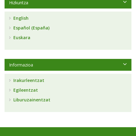
Hizkuntza
English
Español (España)
Euskara
Informazioa
Irakurleentzat
Egileentzat
Liburuzainentzat