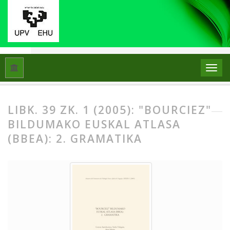
Hasiera
Artxiboak
Libk. 39 Zk. 1 (2005): "Bourciez" bildumak
LIBK. 39 ZK. 1 (2005): "BOURCIEZ"
BILDUMAKO EUSKAL ATLASA
(BBEA): 2. GRAMATIKA