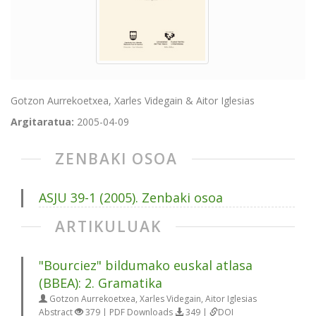
Gotzon Aurrekoetxea, Xarles Videgain & Aitor Iglesias
Argitaratua:
2005-04-09
ZENBAKI OSOA
ASJU 39-1 (2005). Zenbaki osoa
ARTIKULUAK
"Bourciez" bildumako euskal atlasa
(BBEA): 2. Gramatika
Gotzon Aurrekoetxea, Xarles Videgain, Aitor Iglesias
Abstract
379 | PDF Downloads
349 |
DOI