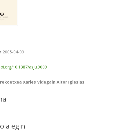
a
2005-04-09
doi.org/10.1387/asju.9009
rrekoetxea
Xarles Videgain
Aitor Iglesias
na
ola egin