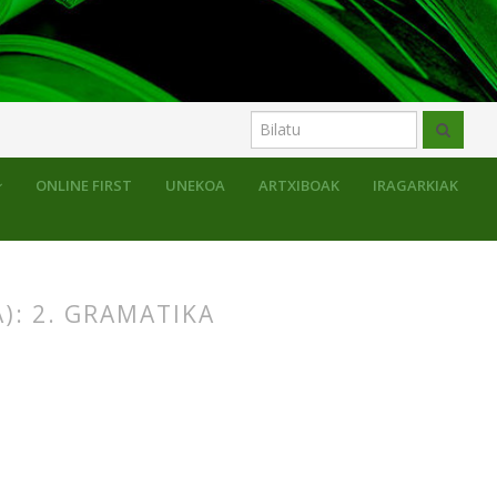
ONLINE FIRST
UNEKOA
ARTXIBOAK
IRAGARKIAK
): 2. GRAMATIKA