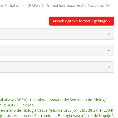
ako Euskal Atlasa (BBEA): 2. Gramatika».
Anuario Del Seminario De
Aipuak egiteko formatu gehiago
l atlasa (BBEA): 1. Lexikoa
,
Anuario del Seminario de Filología
sa (BBEA): 1. Lexikoa
eminario de Filología Vasca "Julio de Urquijo": Libk. 38 Zk. 1 (2004)
 joerak
,
Anuario del Seminario de Filología Vasca "Julio de Urquijo":