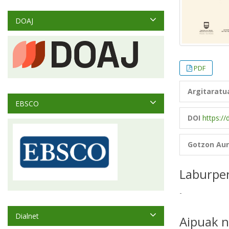
DOAJ
PDF
Argitaratu
EBSCO
DOI
https://
Gotzon Au
Laburpe
-
Dialnet
Aipuak n