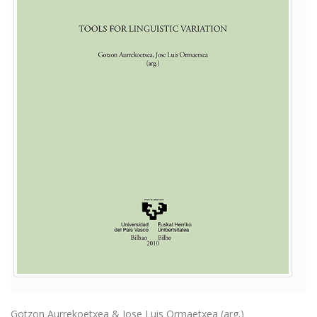
Gotzon Aurrekoetxea & Jose Luis Ormaetxea (arg.)