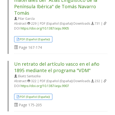
materiales del "Atlas Lingüístico de la
Península Ibérica" de Tomás Navarro
Tomás
Pilar García
Abstract
229 | PDF (Español (España)) Downloads
731 |
DOI
https://doi.org/10.1387/asju.9905
PDF (Español (España))
Page
167-174
Un retrato del artículo vasco en el año
1895 mediante el programa "VDM"
Ekaitz Santazilia
Abstract
322 | PDF (Español (España)) Downloads
232 |
DOI
https://doi.org/10.1387/asju.9907
PDF (Español (España))
Page
175-205