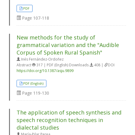
PDF
Page
107-118
New methods for the study of
grammatical variation and the "Audible
Corpus of Spoken Rural Spanish"
Inés Fernández-Ordoñez
Abstract
317 | PDF (English) Downloads
408 |
DOI
https://doi.org/10.1387/asju.9899
PDF (English)
Page
119-130
The application of speech synthesis and
speech recognition techniques in
dialectal studies
María-Pilar Perea