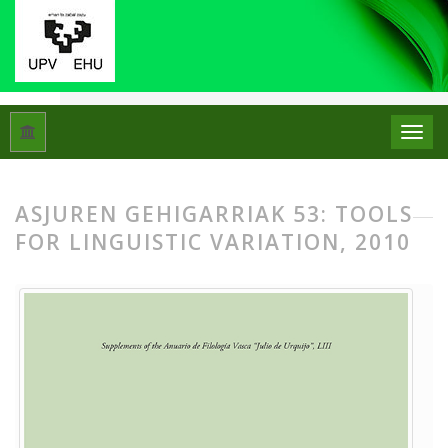
Hasiera
Artxiboak
ASJUren Gehigarriak 53: Tools for linguisti
ASJUREN GEHIGARRIAK 53: TOOLS
FOR LINGUISTIC VARIATION, 2010