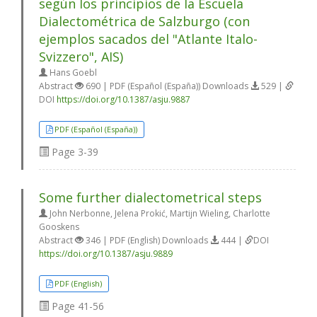
según los principios de la Escuela
Dialectométrica de Salzburgo (con
ejemplos sacados del "Atlante Italo-
Svizzero", AIS)
Hans Goebl
Abstract
690 | PDF (Español (España)) Downloads
529 |
DOI
https://doi.org/10.1387/asju.9887
PDF (Español (España))
Page
3-39
Some further dialectometrical steps
John Nerbonne, Jelena Prokić, Martijn Wieling, Charlotte
Gooskens
Abstract
346 | PDF (English) Downloads
444 |
DOI
https://doi.org/10.1387/asju.9889
PDF (English)
Page
41-56