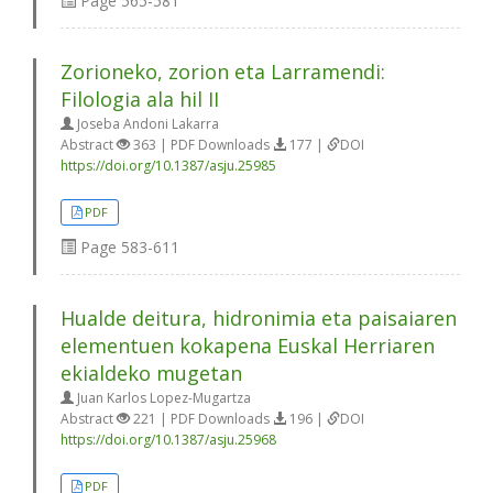
Page
565-581
Zorioneko, zorion eta Larramendi:
Filologia ala hil II
Joseba Andoni Lakarra
Abstract
363 | PDF Downloads
177 |
DOI
https://doi.org/10.1387/asju.25985
PDF
Page
583-611
Hualde deitura, hidronimia eta paisaiaren
elementuen kokapena Euskal Herriaren
ekialdeko mugetan
Juan Karlos Lopez-Mugartza
Abstract
221 | PDF Downloads
196 |
DOI
https://doi.org/10.1387/asju.25968
PDF