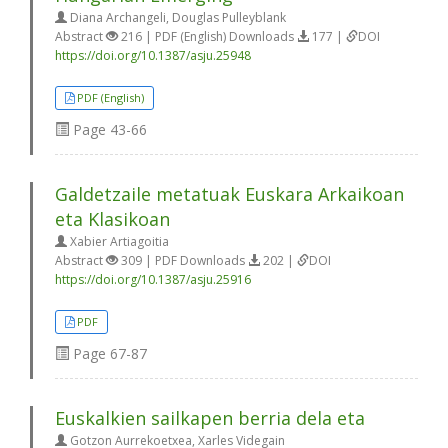
Diana Archangeli, Douglas Pulleyblank
Abstract
216 | PDF (English) Downloads
177 |
DOI
https://doi.org/10.1387/asju.25948
PDF (English)
Page
43-66
Galdetzaile metatuak Euskara Arkaikoan
eta Klasikoan
Xabier Artiagoitia
Abstract
309 | PDF Downloads
202 |
DOI
https://doi.org/10.1387/asju.25916
PDF
Page
67-87
Euskalkien sailkapen berria dela eta
Gotzon Aurrekoetxea, Xarles Videgain