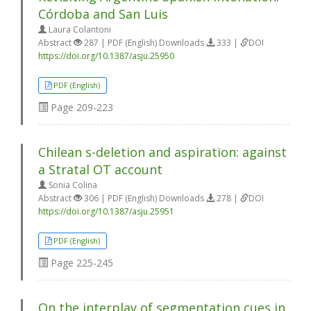
Córdoba and San Luis
Laura Colantoni
Abstract
287 | PDF (English) Downloads
333 |
DOI
https://doi.org/10.1387/asju.25950
PDF (English)
Page
209-223
Chilean s-deletion and aspiration: against
a Stratal OT account
Sonia Colina
Abstract
306 | PDF (English) Downloads
278 |
DOI
https://doi.org/10.1387/asju.25951
PDF (English)
Page
225-245
On the interplay of segmentation cues in