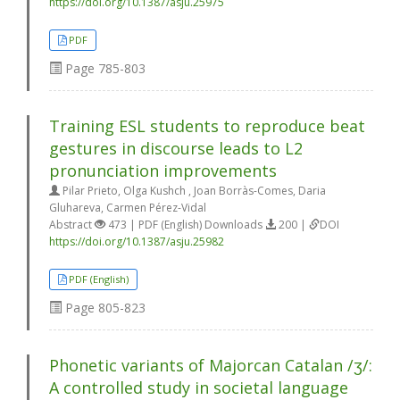
https://doi.org/10.1387/asju.25975
PDF
Page
785-803
Training ESL students to reproduce beat
gestures in discourse leads to L2
pronunciation improvements
Pilar Prieto, Olga Kushch , Joan Borràs-Comes, Daria
Gluhareva, Carmen Pérez-Vidal
Abstract
473 | PDF (English) Downloads
200 |
DOI
https://doi.org/10.1387/asju.25982
PDF (English)
Page
805-823
Phonetic variants of Majorcan Catalan /ʒ/:
A controlled study in societal language