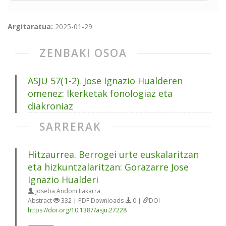
Argitaratua:
2025-01-29
ZENBAKI OSOA
ASJU 57(1-2). Jose Ignazio Hualderen
omenez: Ikerketak fonologiaz eta
diakroniaz
SARRERAK
Hitzaurrea. Berrogei urte euskalaritzan
eta hizkuntzalaritzan: Gorazarre Jose
Ignazio Hualderi
Joseba Andoni Lakarra
Abstract
332 | PDF Downloads
0 |
DOI
https://doi.org/10.1387/asju.27228