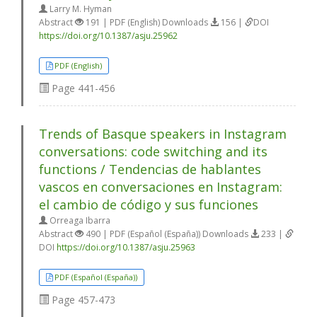
Larry M. Hyman
Abstract
191 | PDF (English) Downloads
156 |
DOI
https://doi.org/10.1387/asju.25962
PDF (English)
Page
441-456
Trends of Basque speakers in Instagram
conversations: code switching and its
functions / Tendencias de hablantes
vascos en conversaciones en Instagram:
el cambio de código y sus funciones
Orreaga Ibarra
Abstract
490 | PDF (Español (España)) Downloads
233 |
DOI
https://doi.org/10.1387/asju.25963
PDF (Español (España))
Page
457-473