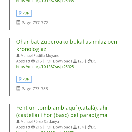
https://doi.org/10.1387/asju.25995
PDF
Page
757-772
Ohar bat Zuberoako bokal asimilazioen
kronologiaz
Manuel Padilla-Moyano
Abstract
215 | PDF Downloads
125 |
DOI
https://doi.org/10.1387/asju.25925
PDF
Page
773-783
Fent un tomb amb aquí (català), ahí
(castellà) i hor (basc) pel paradigma
Manuel Pérez Saldanya
Abstract
216 | PDF Downloads
134 |
DOI