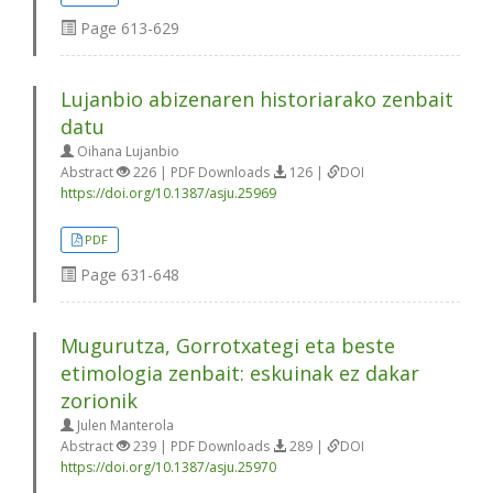
Page
613-629
Lujanbio abizenaren historiarako zenbait
datu
Oihana Lujanbio
Abstract
226 | PDF Downloads
126 |
DOI
https://doi.org/10.1387/asju.25969
PDF
Page
631-648
Mugurutza, Gorrotxategi eta beste
etimologia zenbait: eskuinak ez dakar
zorionik
Julen Manterola
Abstract
239 | PDF Downloads
289 |
DOI
https://doi.org/10.1387/asju.25970