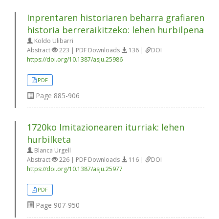
Inprentaren historiaren beharra grafiaren
historia berreraikitzeko: lehen hurbilpena
Koldo Ulibarri
Abstract
223 | PDF Downloads
136 |
DOI
https://doi.org/10.1387/asju.25986
PDF
Page
885-906
1720ko Imitazionearen iturriak: lehen
hurbilketa
Blanca Urgell
Abstract
226 | PDF Downloads
116 |
DOI
https://doi.org/10.1387/asju.25977
PDF
Page
907-950