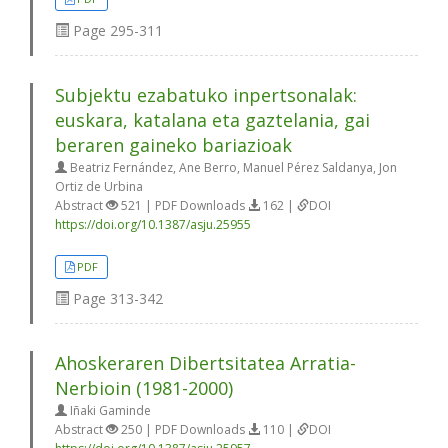
Page
295-311
Subjektu ezabatuko inpertsonalak:
euskara, katalana eta gaztelania, gai
beraren gaineko bariazioak
Beatriz Fernández, Ane Berro, Manuel Pérez Saldanya, Jon
Ortiz de Urbina
Abstract
521 | PDF Downloads
162 |
DOI
https://doi.org/10.1387/asju.25955
PDF
Page
313-342
Ahoskeraren Dibertsitatea Arratia-
Nerbioin (1981-2000)
Iñaki Gaminde
Abstract
250 | PDF Downloads
110 |
DOI