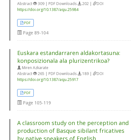
Abstract
309 | PDF Downloads
202 |
DOI
https://doi.org/10.1387/asju.25984
PDF
Page
89-104
Euskara estandarraren aldakortasuna:
konposizionala ala plurizentrikoa?
Miren Azkarate
Abstract
265 | PDF Downloads
189 |
DOI
https://doi.org/10.1387/asju.25917
PDF
Page
105-119
A classroom study on the perception and
production of Basque sibilant fricatives
by native speakers of English