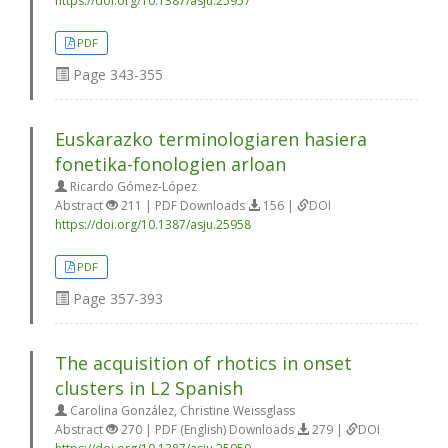
https://doi.org/10.1387/asju.25957
PDF
Page
343-355
Euskarazko terminologiaren hasiera
fonetika-fonologien arloan
Ricardo Gómez-López
Abstract
211 | PDF Downloads
156 |
DOI
https://doi.org/10.1387/asju.25958
PDF
Page
357-393
The acquisition of rhotics in onset
clusters in L2 Spanish
Carolina González, Christine Weissglass
Abstract
270 | PDF (English) Downloads
279 |
DOI