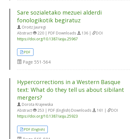
Sare sozialetako mezuei alderdi
fonologikotik begiratuz
Oroitz Jauregi
Abstract
220 | PDF Downloads
136 |
DOI
https://doi.org/10.1387/asju.25967
PDF
Page
551-564
Hypercorrections in a Western Basque
text: What do they tell us about sibilant
mergers?
Dorota Krajewska
Abstract
253 | PDF (English) Downloads
161 |
DOI
https://doi.org/10.1387/asju.25923
PDF (English)