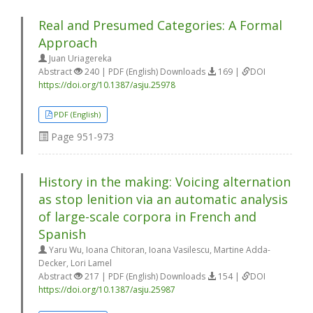
Real and Presumed Categories: A Formal
Approach
Juan Uriagereka
Abstract
240 | PDF (English) Downloads
169 |
DOI
https://doi.org/10.1387/asju.25978
PDF (English)
Page
951-973
History in the making: Voicing alternation
as stop lenition via an automatic analysis
of large-scale corpora in French and
Spanish
Yaru Wu, Ioana Chitoran, Ioana Vasilescu, Martine Adda-
Decker, Lori Lamel
Abstract
217 | PDF (English) Downloads
154 |
DOI
https://doi.org/10.1387/asju.25987