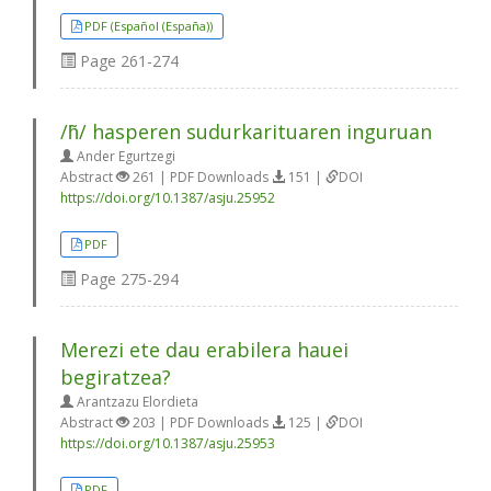
PDF (Español (España))
Page
261-274
/h̃/ hasperen sudurkarituaren inguruan
Ander Egurtzegi
Abstract
261 | PDF Downloads
151 |
DOI
https://doi.org/10.1387/asju.25952
PDF
Page
275-294
Merezi ete dau erabilera hauei
begiratzea?
Arantzazu Elordieta
Abstract
203 | PDF Downloads
125 |
DOI
https://doi.org/10.1387/asju.25953
PDF