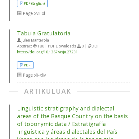
PDF (English)
Page
xvii-xl
Tabula Gratulatoria
Julen Manterola
Abstract
186 | PDF Downloads
0 |
DOI
https://doi.org/10.1387/asju.27231
PDF
Page
xli-xliv
ARTIKULUAK
Linguistic stratigraphy and dialectal
areas of the Basque Country on the basis
of toponymic data / Estratigrafía
lingüística y áreas dialectales del País