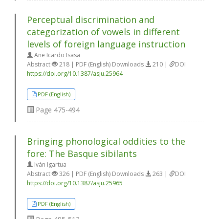
Perceptual discrimination and
categorization of vowels in different
levels of foreign language instruction
Ane Icardo Isasa
Abstract
218 | PDF (English) Downloads
210 |
DOI
https://doi.org/10.1387/asju.25964
PDF (English)
Page
475-494
Bringing phonological oddities to the
fore: The Basque sibilants
Iván Igartua
Abstract
326 | PDF (English) Downloads
263 |
DOI
https://doi.org/10.1387/asju.25965
PDF (English)