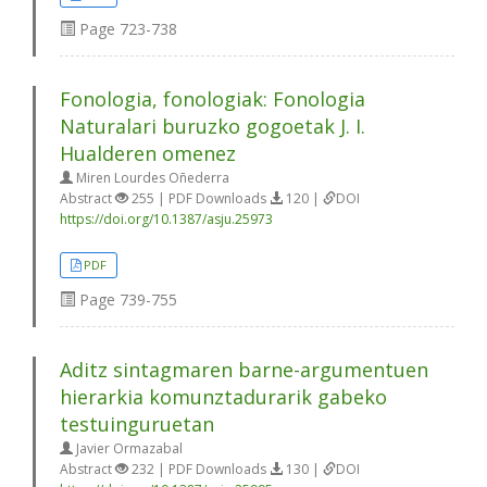
Page
723-738
Fonologia, fonologiak: Fonologia
Naturalari buruzko gogoetak J. I.
Hualderen omenez
Miren Lourdes Oñederra
Abstract
255 | PDF Downloads
120 |
DOI
https://doi.org/10.1387/asju.25973
PDF
Page
739-755
Aditz sintagmaren barne-argumentuen
hierarkia komunztadurarik gabeko
testuinguruetan
Javier Ormazabal
Abstract
232 | PDF Downloads
130 |
DOI