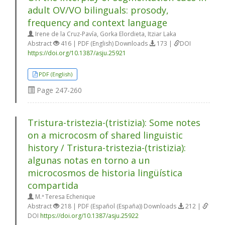
adult OV/VO bilinguals: prosody,
frequency and context language
Irene de la Cruz-Pavía, Gorka Elordieta, Itziar Laka
Abstract
416 | PDF (English) Downloads
173 |
DOI
https://doi.org/10.1387/asju.25921
PDF (English)
Page
247-260
Tristura-tristezia-(tristizia): Some notes
on a microcosm of shared linguistic
history / Tristura-tristezia-(tristizia):
algunas notas en torno a un
microcosmos de historia lingüística
compartida
M.ª Teresa Echenique
Abstract
218 | PDF (Español (España)) Downloads
212 |
DOI
https://doi.org/10.1387/asju.25922