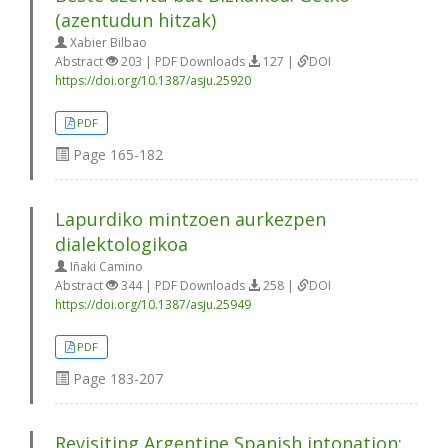
(azentudun hitzak)
Xabier Bilbao
Abstract
203 | PDF Downloads
127 |
DOI
https://doi.org/10.1387/asju.25920
PDF
Page
165-182
Lapurdiko mintzoen aurkezpen
dialektologikoa
Iñaki Camino
Abstract
344 | PDF Downloads
258 |
DOI
https://doi.org/10.1387/asju.25949
PDF
Page
183-207
Revisiting Argentine Spanish intonation: