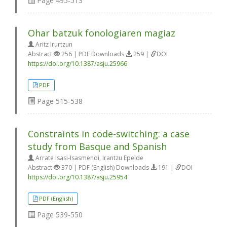
Page
495-513
Ohar batzuk fonologiaren magiaz
Aritz Irurtzun
Abstract
256 | PDF Downloads
259 |
DOI
https://doi.org/10.1387/asju.25966
PDF
Page
515-538
Constraints in code-switching: a case
study from Basque and Spanish
Arrate Isasi-Isasmendi, Irantzu Epelde
Abstract
370 | PDF (English) Downloads
191 |
DOI
https://doi.org/10.1387/asju.25954
PDF (English)
Page
539-550