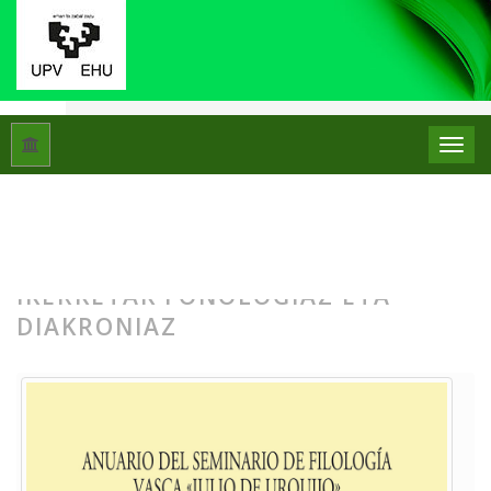
Hasiera
Artxiboak
Libk. 57 Zk. 1-2 (2023): Jose Ignazio Hua
LIBK. 57 ZK. 1-2 (2023): JOSE
IGNAZIO HUALDEREN OMENEZ:
IKERKETAK FONOLOGIAZ ETA
DIAKRONIAZ