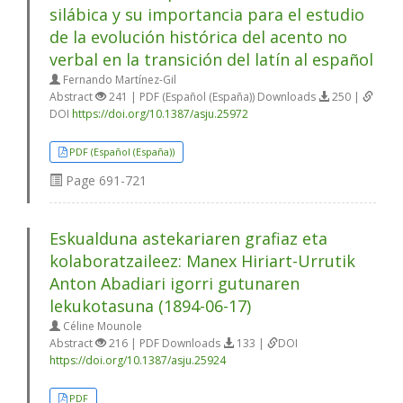
silábica y su importancia para el estudio
de la evolución histórica del acento no
verbal en la transición del latín al español
Fernando Martínez-Gil
Abstract
241 | PDF (Español (España)) Downloads
250 |
DOI
https://doi.org/10.1387/asju.25972
PDF (Español (España))
Page
691-721
Eskualduna astekariaren grafiaz eta
kolaboratzaileez: Manex Hiriart-Urrutik
Anton Abadiari igorri gutunaren
lekukotasuna (1894-06-17)
Céline Mounole
Abstract
216 | PDF Downloads
133 |
DOI
https://doi.org/10.1387/asju.25924
PDF