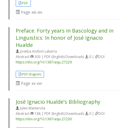
PDF
Page
xiii-xiv
Preface. Forty years in Bascology and in
Linguistics: In honor of José Ignacio
Hualde
Joseba Andoni Lakarra
Abstract
303 | PDF (English) Downloads
0 |
DOI
https://doi.org/10.1387/asju.27229
PDF (English)
Page
xv-xvi
José Ignacio Hualde's Bibliography
Julen Manterola
Abstract
188 | PDF (English) Downloads
0 |
DOI
https://doi.org/10.1387/asju.27230