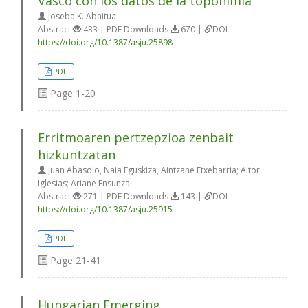
Vasco con los datos de la toponimia
Joseba K. Abaitua
Abstract
433 | PDF Downloads
670 |
DOI
https://doi.org/10.1387/asju.25898
PDF
Page
1-20
Erritmoaren pertzepzioa zenbait
hizkuntzatan
Juan Abasolo, Naia Eguskiza, Aintzane Etxebarria; Aitor
Iglesias; Ariane Ensunza
Abstract
271 | PDF Downloads
143 |
DOI
https://doi.org/10.1387/asju.25915
PDF
Page
21-41
Hungarian Emerging