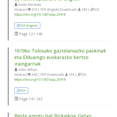
Ander Beristain
Abstract
219 | PDF (English) Downloads
189 |
DOI
https://doi.org/10.1387/asju.25918
PDF (English)
Page
121-140
1619ko Tolosako gaztelaniazko paskinak
eta Elduaingo euskarazko bertso
iraingarriak
Gidor Bilbao
Abstract
346 | PDF Downloads
154 |
DOI
https://doi.org/10.1387/asju.25919
PDF
Page
141-163
Beste azentu bat Bizkaikoa: Getxo