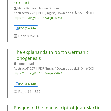
contact
Marta Ramírez, Miquel Simonet
Abstract
278 | PDF (English) Downloads
222 |
DOI
https://doi.org/10.1387/asju.25983
PDF (English)
Page
825-840
The explananda in North Germanic
Tonogenesis
Tomas Riad
Abstract
297 | PDF (English) Downloads
210 |
DOI
https://doi.org/10.1387/asju.25974
PDF (English)
Page
841-857
Basque in the manuscript of Juan Martín