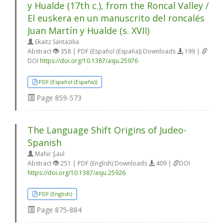
y Hualde (17th c.), from the Roncal Valley /
El euskera en un manuscrito del roncalés
Juan Martín y Hualde (s. XVII)
Ekaitz Santazilia
Abstract
358 | PDF (Español (España)) Downloads
199 |
DOI
https://doi.org/10.1387/asju.25976
PDF (Español (España))
Page
859-573
The Language Shift Origins of Judeo-
Spanish
Mahir Şaul
Abstract
251 | PDF (English) Downloads
409 |
DOI
https://doi.org/10.1387/asju.25926
PDF (English)
Page
875-884