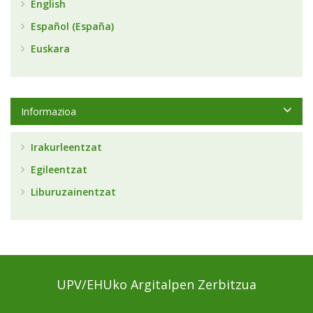
English
Español (España)
Euskara
Informazioa
Irakurleentzat
Egileentzat
Liburuzainentzat
UPV/EHUko Argitalpen Zerbitzua