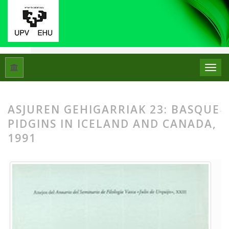
Hasiera
Artxiboak
ASJUren Gehigarriak 23: Basque pidgins i
ASJUREN GEHIGARRIAK 23: BASQUE
PIDGINS IN ICELAND AND CANADA,
1991