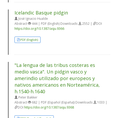
Icelandic Basque pidgin
José Ignacio Hualde
Abstract
444 | PDF (English) Downloads
2552 |
DOI
https://doi.org/10.1387/asju.9366
PDF (English)
"La lengua de las tribus costeras es
medio vasca". Un pidgin vasco y
amerindio utilizado por europeos y
nativos americanos en Norteamérica,
h.1540-h.1640
Peter Bakker
Abstract
682 | PDF (Español (España)) Downloads
1033 |
DOI
https://doi.org/10.1387/asju.9368