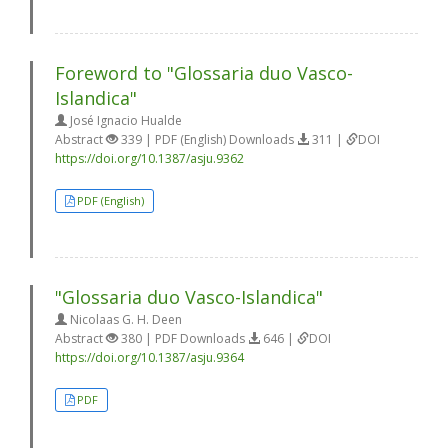
Foreword to "Glossaria duo Vasco-
Islandica"
José Ignacio Hualde
Abstract
339 | PDF (English) Downloads
311 |
DOI
https://doi.org/10.1387/asju.9362
PDF (English)
"Glossaria duo Vasco-Islandica"
Nicolaas G. H. Deen
Abstract
380 | PDF Downloads
646 |
DOI
https://doi.org/10.1387/asju.9364
PDF