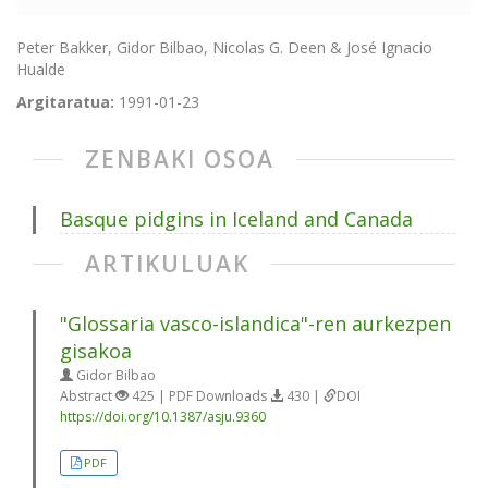
Peter Bakker, Gidor Bilbao, Nicolas G. Deen & José Ignacio
Hualde
Argitaratua:
1991-01-23
ZENBAKI OSOA
Basque pidgins in Iceland and Canada
ARTIKULUAK
"Glossaria vasco-islandica"-ren aurkezpen
gisakoa
Gidor Bilbao
Abstract
425 | PDF Downloads
430 |
DOI
https://doi.org/10.1387/asju.9360
PDF