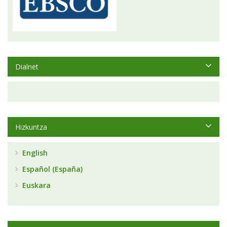
Dialnet
Hizkuntza
English
Español (España)
Euskara