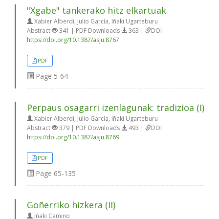
"Xgabe" tankerako hitz elkartuak
Xabier Alberdi, Julio García, Iñaki Ugarteburu
Abstract
341 | PDF Downloads
363 |
DOI
https://doi.org/10.1387/asju.8767
PDF
Page
5-64
Perpaus osagarri izenlagunak: tradizioa (I)
Xabier Alberdi, Julio García, Iñaki Ugarteburu
Abstract
379 | PDF Downloads
493 |
DOI
https://doi.org/10.1387/asju.8769
PDF
Page
65-135
Goñerriko hizkera (II)
Iñaki Camino