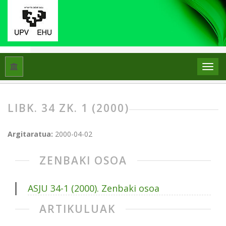
Hasiera
Artxiboak
Libk. 34 Zk. 1 (2000)
LIBK. 34 ZK. 1 (2000)
Argitaratua:
2000-04-02
ZENBAKI OSOA
ASJU 34-1 (2000). Zenbaki osoa
ARTIKULUAK