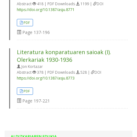
Abstract
418 | PDF Downloads
1199 |
DOI
https://doi.org/10.1387/asju.8771
PDF
Page
137-196
Literatura konparatuaren saioak (I).
Olerkariak 1930-1936
Jon Kortazar
Abstract
378 | PDF Downloads
528 |
DOI
https://doi.org/10.1387/asju.8773
PDF
Page
197-221
ALDIZKARIAREN EDUKIA