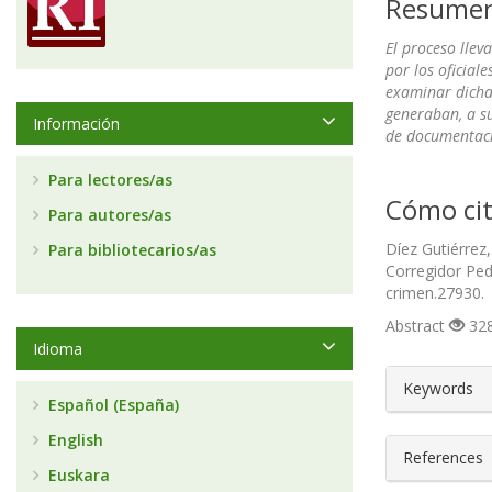
Resume
El proceso llev
por los oficiale
examinar dicha
generaban, a su
Información
de documentació
Para lectores/as
Cómo cit
Para autores/as
Díez Gutiérrez
Para bibliotecarios/as
Corregidor Ped
crimen.27930.
Abstract
328
Idioma
##plugin
Keywords
Español (España)
English
References
Euskara