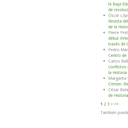
la Baja E
de resoluci
Óscar Ló
Revista de
de la Histo
Pierre Pre
début XVIe
través de l
Pedro Mar
Centro de 
Carlos Bel
conflictos
la Historia
Margarita 
Crimen. Re
César Bel
de Histori
1
2
3
>
>>
También pued