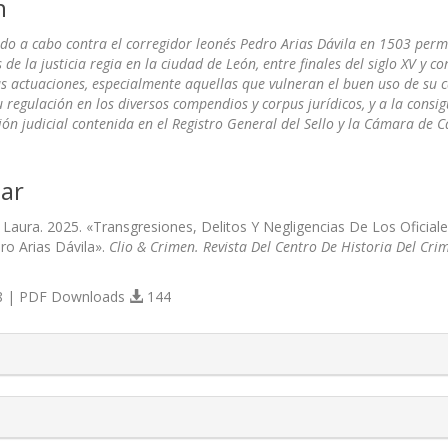
n
ado a cabo contra el corregidor leonés Pedro Arias Dávila en 1503 permit
s de la justicia regia en la ciudad de León, entre finales del siglo XV y 
s actuaciones, especialmente aquellas que vulneran el buen uso de su 
 regulación en los diversos compendios y corpus jurídicos, y a la consigu
n judicial contenida en el Registro General del Sello y la Cámara de C
ar
, Laura. 2025. «Transgresiones, Delitos Y Negligencias De Los Oficia
ro Arias Dávila».
Clio & Crimen. Revista Del Centro De Historia Del Cr
 | PDF Downloads
144
s.themes.bootstrap3.article.details##