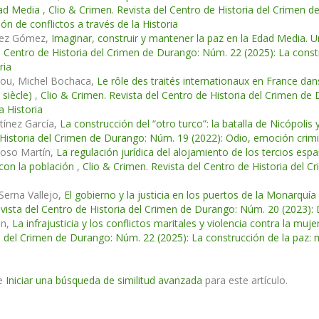
dad Media
,
Clio & Crimen. Revista del Centro de Historia del Crimen 
ón de conflictos a través de la Historia
pez Gómez,
Imaginar, construir y mantener la paz en la Edad Media. U
l Centro de Historia del Crimen de Durango: Núm. 22 (2025): La const
ria
tou, Michel Bochaca,
Le rôle des traités internationaux en France dans
 siècle)
,
Clio & Crimen. Revista del Centro de Historia del Crimen de
a Historia
tínez García,
La construcción del “otro turco”: la batalla de Nicópolis
Historia del Crimen de Durango: Núm. 19 (2022): Odio, emoción crimin
loso Martín,
La regulación jurídica del alojamiento de los tercios espa
 con la población
,
Clio & Crimen. Revista del Centro de Historia del 
Serna Vallejo,
El gobierno y la justicia en los puertos de la Monarquía 
vista del Centro de Historia del Crimen de Durango: Núm. 20 (2023): D
an,
La infrajusticia y los conflictos maritales y violencia contra la mu
a del Crimen de Durango: Núm. 22 (2025): La construcción de la paz: m
e
Iniciar una búsqueda de similitud avanzada
para este artículo.