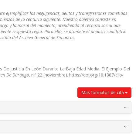
e ejemplificar las negligencias, delitos y transgresiones cometidos
comienzos de la centuria siguiente. Nuestro objetivo consiste en
cargo y la moral del momento, atendiendo al rechazo social que
iente respuesta regia. Para ello, se acomete el análisis cualitativo
astilla del Archivo General de Simancas.
les De Justicia En León Durante La Baja Edad Media. El Ejemplo Del
imen De Durango
, n.º 22 (noviembre). https://doi.org/10.1387/clio-
Más formatos de cita