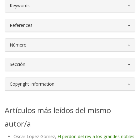
##plugins.themes.bootstrap3.article.d
Keywords
References
Número
Sección
Copyright Information
Artículos más leídos del mismo
autor/a
Óscar López Gómez,
El perdón del rey a los grandes nobles