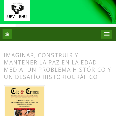
Inicio
Archivos
Núm. 22 (2025): La construcción de la paz: m
IMAGINAR, CONSTRUIR Y
MANTENER LA PAZ EN LA EDAD
MEDIA. UN PROBLEMA HISTÓRICO Y
UN DESAFÍO HISTORIOGRÁFICO
##plugins.themes.bootstrap3.article.
##plugins.themes.bootstrap3.article.