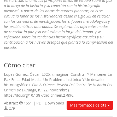
Este artículo analiza las principales líneas de estudio sobre la paz
a lo largo de la historia y su conexión con la
historiografía
medieval. A partir de las obras de autores pioneros, en él se
evalúa la labor de los historiadores desde el siglo
xix
en relación
con las corrientes de investigación, los enfoques metodológicos y
las problemáticas abordadas. Se exploran los diferentes modos
de
concebir la paz y su evolución a lo largo del tiempo, y se
reflexiona sobre las tendencias historiográficas actuales y su
contribución a los
nuevos desafíos que plantea la comprensión del
pasado.
Cómo citar
López Gómez, Óscar. 2025. «Imaginar, Construir Y Mantener La
Paz En La Edad Media. Un Problema histórico Y Un desafío
historiográfico».
Clio & Crimen. Revista Del Centro De Historia Del
Crimen De Durango
, n.º 22 (noviembre).
https://doi.org/10.1387/clio-crimen.27896.
Abstract
1551 | PDF Downloads
Más formatos de cita
279