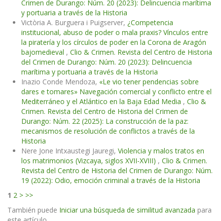
Crimen de Durango: Núm. 20 (2023): Delincuencia marítima
y portuaria a través de la Historia
Victòria A. Burguera i Puigserver,
¿Competencia
institucional, abuso de poder o mala praxis? Vínculos entre
la piratería y los círculos de poder en la Corona de Aragón
bajomedieval
,
Clio & Crimen. Revista del Centro de Historia
del Crimen de Durango: Núm. 20 (2023): Delincuencia
marítima y portuaria a través de la Historia
Inazio Conde Mendoza,
«Le vio tener pendencias sobre
dares e tomares» Navegación comercial y conflicto entre el
Mediterráneo y el Atlántico en la Baja Edad Media
,
Clio &
Crimen. Revista del Centro de Historia del Crimen de
Durango: Núm. 22 (2025): La construcción de la paz:
mecanismos de resolución de conflictos a través de la
Historia
Nere Jone Intxaustegi Jauregi,
Violencia y malos tratos en
los matrimonios (Vizcaya, siglos XVII-XVIII)
,
Clio & Crimen.
Revista del Centro de Historia del Crimen de Durango: Núm.
19 (2022): Odio, emoción criminal a través de la Historia
1
2
>
>>
También puede
Iniciar una búsqueda de similitud avanzada
para
este artículo.