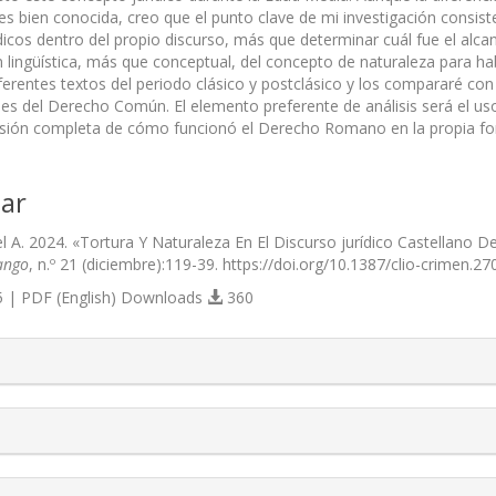
es bien conocida, creo que el punto clave de mi investigación consi
dicos dentro del propio discurso, más que determinar cuál fue el alc
 lingüística, más que conceptual, del concepto de naturaleza para habl
iferentes textos del periodo clásico y postclásico y los compararé co
s del Derecho Común. El elemento preferente de análisis será el uso de
isión completa de cómo funcionó el Derecho Romano en la propia forma
ar
el A. 2024. «Tortura Y Naturaleza En El Discurso jurídico Castellano 
ango
, n.º 21 (diciembre):119-39. https://doi.org/10.1387/clio-crimen.27
 | PDF (English) Downloads
360
s.themes.bootstrap3.article.details##