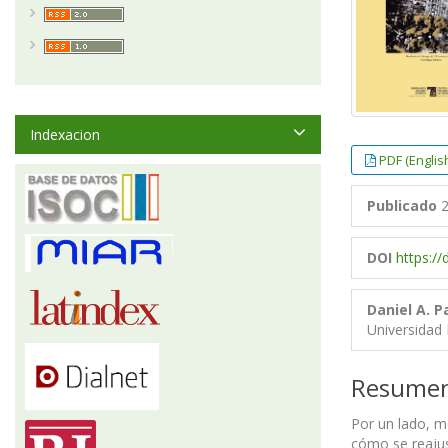
Indexacion
PDF (Englis
Publicado
2
DOI
https://
Daniel A. P
Universidad
Resume
Por un lado, m
cómo se reajus