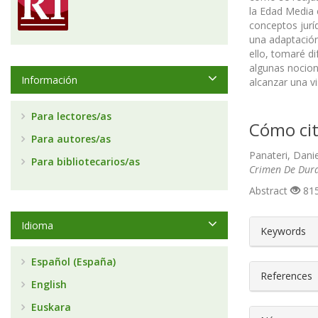
la Edad Media 
conceptos jurí
una adaptación
ello, tomaré d
algunas nocione
Información
alcanzar una v
Para lectores/as
Cómo cit
Para autores/as
Panateri, Dani
Para bibliotecarios/as
Crimen De Dur
Abstract
815
##plugin
Idioma
Keywords
Español (España)
References
English
Euskara