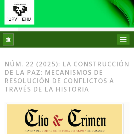
Inicio
Archivos
Núm. 22 (2025): La construcción de la paz: m
NÚM. 22 (2025): LA CONSTRUCCIÓN
DE LA PAZ: MECANISMOS DE
RESOLUCIÓN DE CONFLICTOS A
TRAVÉS DE LA HISTORIA