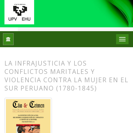
Inicio
Archivos
Núm. 22 (2025): La construcción de la paz: m
LA INFRAJUSTICIA Y LOS
CONFLICTOS MARITALES Y
VIOLENCIA CONTRA LA MUJER EN EL
SUR PERUANO (1780-1845)
##plugins.themes.bootstrap3.article.
##plugins.themes.bootstrap3.article.