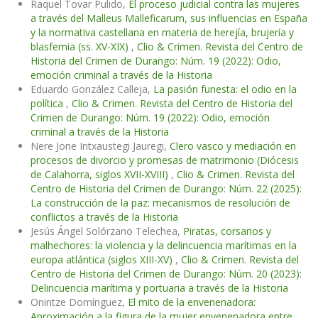
Raquel Tovar Pulido,
El proceso judicial contra las mujeres
a través del Malleus Malleficarum, sus influencias en España
y la normativa castellana en materia de herejía, brujería y
blasfemia (ss. XV-XIX)
,
Clio & Crimen. Revista del Centro de
Historia del Crimen de Durango: Núm. 19 (2022): Odio,
emoción criminal a través de la Historia
Eduardo González Calleja,
La pasión funesta: el odio en la
política
,
Clio & Crimen. Revista del Centro de Historia del
Crimen de Durango: Núm. 19 (2022): Odio, emoción
criminal a través de la Historia
Nere Jone Intxaustegi Jauregi,
Clero vasco y mediación en
procesos de divorcio y promesas de matrimonio (Diócesis
de Calahorra, siglos XVII-XVIII)
,
Clio & Crimen. Revista del
Centro de Historia del Crimen de Durango: Núm. 22 (2025):
La construcción de la paz: mecanismos de resolución de
conflictos a través de la Historia
Jesús Ángel Solórzano Telechea,
Piratas, corsarios y
malhechores: la violencia y la delincuencia marítimas en la
europa atlántica (siglos XIII-XV)
,
Clio & Crimen. Revista del
Centro de Historia del Crimen de Durango: Núm. 20 (2023):
Delincuencia marítima y portuaria a través de la Historia
Onintze Domínguez,
El mito de la envenenadora:
Aproximación a la figura de la mujer envenenadora entre