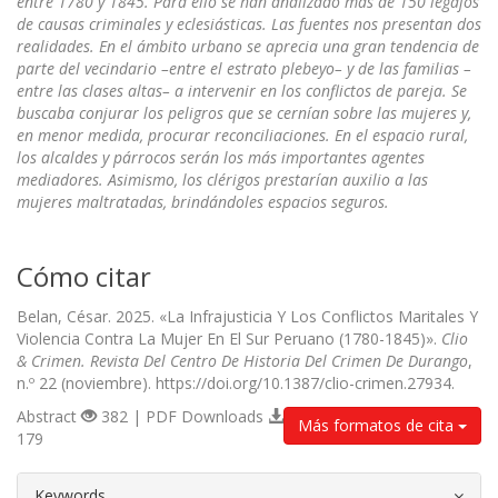
entre 1780 y 1845. Para ello se han analizado más de 150 legajos
de causas criminales y eclesiásticas. Las fuentes nos presentan dos
realidades. En el ámbito urbano se aprecia una gran tendencia de
parte del vecindario –entre el estrato plebeyo– y de las familias –
entre las clases altas– a intervenir en los conflictos de pareja. Se
buscaba conjurar los peligros que se cernían sobre las mujeres y,
en menor medida, procurar reconciliaciones. En el espacio rural,
los alcaldes y párrocos serán los más importantes agentes
mediadores. Asimismo, los clérigos prestarían auxilio a las
mujeres maltratadas, brindándoles espacios seguros.
Cómo citar
Belan, César. 2025. «La Infrajusticia Y Los Conflictos Maritales Y
Violencia Contra La Mujer En El Sur Peruano (1780-1845)».
Clio
& Crimen. Revista Del Centro De Historia Del Crimen De Durango
,
n.º 22 (noviembre). https://doi.org/10.1387/clio-crimen.27934.
Abstract
382 | PDF Downloads
Más formatos de cita
179
##plugins.themes.bootstrap3.article.d
Keywords