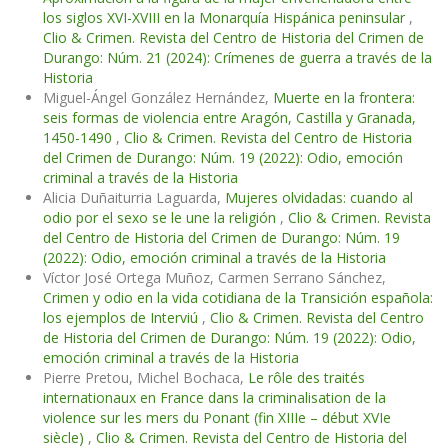
los siglos XVI-XVIII en la Monarquía Hispánica peninsular
,
Clio & Crimen. Revista del Centro de Historia del Crimen de
Durango: Núm. 21 (2024): Crímenes de guerra a través de la
Historia
Miguel-Ángel González Hernández,
Muerte en la frontera:
seis formas de violencia entre Aragón, Castilla y Granada,
1450-1490
,
Clio & Crimen. Revista del Centro de Historia
del Crimen de Durango: Núm. 19 (2022): Odio, emoción
criminal a través de la Historia
Alicia Duñaiturria Laguarda,
Mujeres olvidadas: cuando al
odio por el sexo se le une la religión
,
Clio & Crimen. Revista
del Centro de Historia del Crimen de Durango: Núm. 19
(2022): Odio, emoción criminal a través de la Historia
Víctor José Ortega Muñoz, Carmen Serrano Sánchez,
Crimen y odio en la vida cotidiana de la Transición española:
los ejemplos de Interviú
,
Clio & Crimen. Revista del Centro
de Historia del Crimen de Durango: Núm. 19 (2022): Odio,
emoción criminal a través de la Historia
Pierre Pretou, Michel Bochaca,
Le rôle des traités
internationaux en France dans la criminalisation de la
violence sur les mers du Ponant (fin XIIIe – début XVIe
siècle)
,
Clio & Crimen. Revista del Centro de Historia del