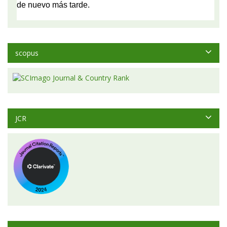
scopus
JCR