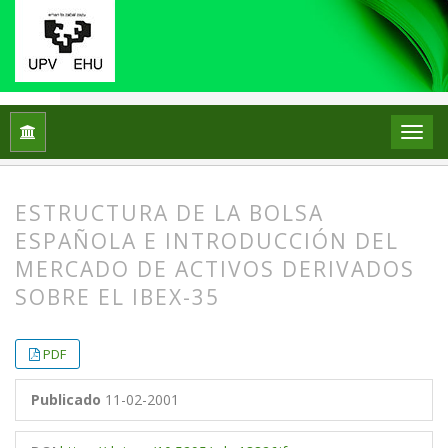
Inicio
Archivos
Vol. 1 Núm. 1 (2001)
Artículos
ESTRUCTURA DE LA BOLSA
ESPAÑOLA E INTRODUCCIÓN DEL
MERCADO DE ACTIVOS DERIVADOS
SOBRE EL IBEX-35
##plugins.themes.bootstrap3.article.
##plugins.themes.bootstrap3.article.
PDF
Publicado
11-02-2001