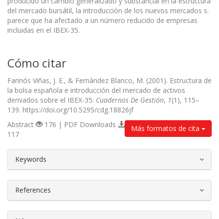
producido un cambio generalizado y substancial en la estructura
del mercado bursátil, la introducción de los nuevos mercados s.
parece que ha afectado a un número reducido de empresas
incluidas en el IBEX-35.
Cómo citar
Farinós Viñas, J. E., & Fernández Blanco, M. (2001). Estructura de
la bolsa española e introducción del mercado de activos
derivados sobre el IBEX-35.
Cuadernos De Gestión
,
1
(1), 115–
139. https://doi.org/10.5295/cdg.18826jf
Abstract
176 | PDF Downloads
Más formatos de cita
117
##plugins.themes.bootstrap3.article.d
Keywords
References