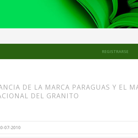
los
REGISTRARSE
NCIA DE LA MARCA PARAGUAS Y EL MA
ACIONAL DEL GRANITO
s.themes.bootstrap3.article.main##
s.themes.bootstrap3.article.sidebar##
0-07-2010