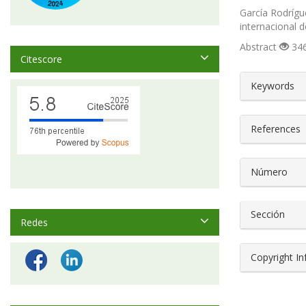
García Rodrígue
internacional d
Abstract
346
Citescore
##plugin
Keywords
References
Número
Sección
Redes
Copyright I