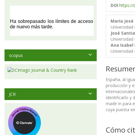
DOI
https:/
María José
Universidad 
José Santi
Universidad 
Ana Isabel
Universidad 
scopus
Resume
España, al igua
producción y e
internacionale
JCR
identificarlo y
made in para e
cuya puesta en 
Cómo cit