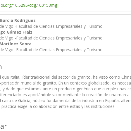
/doi.org/10.5295/cdg.100153mg
 García Rodríguez
de Vigo -Facultad de Ciencias Empresariales y Turismo
ago Gómez Fraiz
de Vigo -Facultad de Ciencias Empresariales y Turismo
 Martínez Senra
de Vigo -Facultad de Ciencias Empresariales y Turismo
n
l que Italia, líder tradicional del sector de granito, ha visto como Chi
xportación mundial de granito. En un contexto globalizado, es neces
s, y dado que estamos ante un producto genérico que cumple unas co
 diferenciarlo es aportándole valor mediante la creación de una marca. 
l caso de Galicia, núcleo fundamental de la industria en España, alte
práctica exige la colaboración entre éstas y las instituciones.
ar