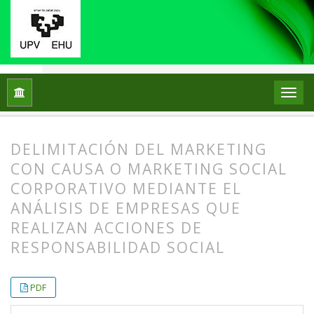
Inicio
Archivos
Vol. 3 Núm. 1-2 (2003)
Artículos
DELIMITACIÓN DEL MARKETING
CON CAUSA O MARKETING SOCIAL
CORPORATIVO MEDIANTE EL
ANÁLISIS DE EMPRESAS QUE
REALIZAN ACCIONES DE
RESPONSABILIDAD SOCIAL
##plugins.themes.bootstrap3.article.
##plugins.themes.bootstrap3.article.
PDF