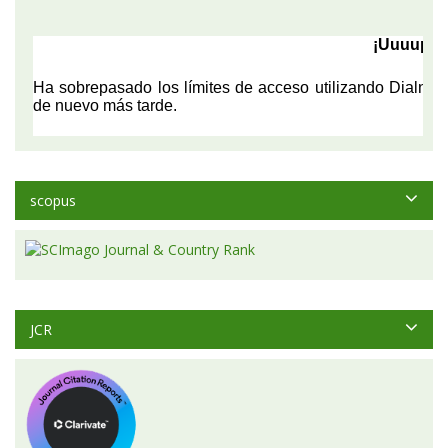
scopus
JCR