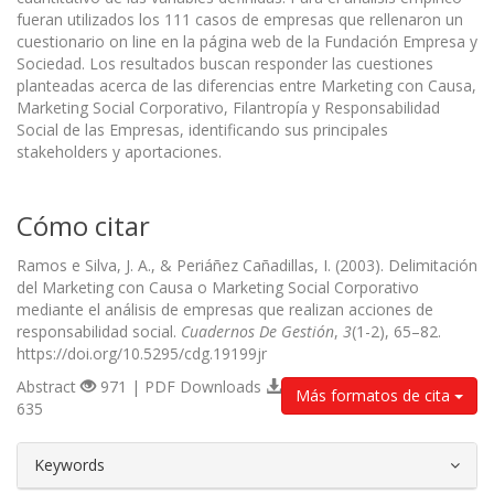
fueran utilizados los 111 casos de empresas que rellenaron un
cuestionario on line en la página web de la Fundación Empresa y
Sociedad. Los resultados buscan responder las cuestiones
planteadas acerca de las diferencias entre Marketing con Causa,
Marketing Social Corporativo, Filantropía y Responsabilidad
Social de las Empresas, identificando sus principales
stakeholders y aportaciones.
Cómo citar
Ramos e Silva, J. A., & Periáñez Cañadillas, I. (2003). Delimitación
del Marketing con Causa o Marketing Social Corporativo
mediante el análisis de empresas que realizan acciones de
responsabilidad social.
Cuadernos De Gestión
,
3
(1-2), 65–82.
https://doi.org/10.5295/cdg.19199jr
Abstract
971 | PDF Downloads
Más formatos de cita
635
##plugins.themes.bootstrap3.article.d
Keywords