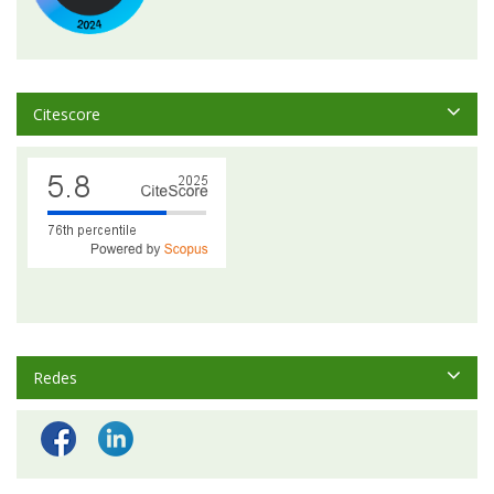
Citescore
Redes