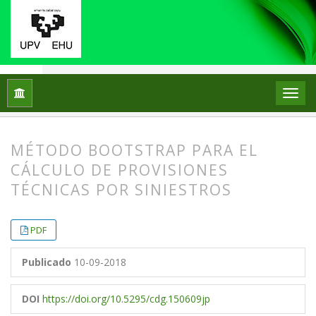
Inicio
Archivos
Vol. 18 Núm. 2 (2018)
Artículos
MÉTODO BOOTSTRAP PARA EL
CÁLCULO DE PROVISIONES
TÉCNICAS POR SINIESTROS
##plugins.themes.bootstrap3.article.
##plugins.themes.bootstrap3.article.
PDF
Publicado
10-09-2018
DOI
https://doi.org/10.5295/cdg.150609jp