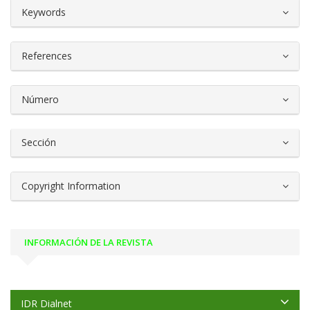
##plugins.themes.bootstrap3.article.d
Keywords
References
Número
Sección
Copyright Information
INFORMACIÓN DE LA REVISTA
IDR Dialnet