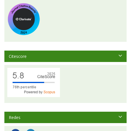
Citescore
Redes