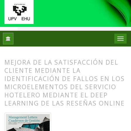
Inicio
Archivos
Vol. 25 Núm. 1 (2025)
Artículos
MEJORA DE LA SATISFACCIÓN DEL
CLIENTE MEDIANTE LA
IDENTIFICACIÓN DE FALLOS EN LOS
MICROELEMENTOS DEL SERVICIO
HOTELERO MEDIANTE EL DEEP
LEARNING DE LAS RESEÑAS ONLINE
##plugins.themes.bootstrap3.article.
##plugins.themes.bootstrap3.article.