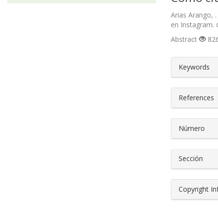
Arias Arango, 
en Instagram.
Abstract
826
##plugin
Keywords
References
Número
Sección
Copyright I