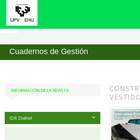
Inicio
Archivos
Vol. 25 Núm. 1 (2025)
Artícu
Cuadernos de Gestión
CONSTR
INFORMACIÓN DE LA REVISTA
VESTID
##plugin
##plugin
IDR Dialnet