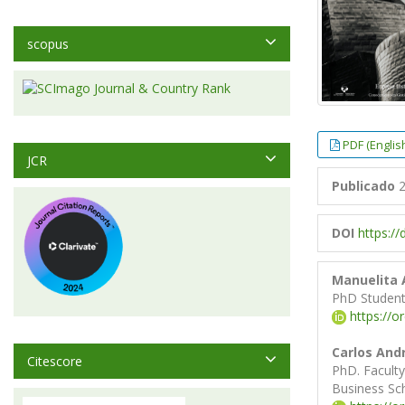
scopus
PDF (Englis
JCR
Publicado
2
DOI
https:/
Manuelita 
PhD Student.
https://o
Carlos And
Citescore
PhD. Faculty
Business Sc