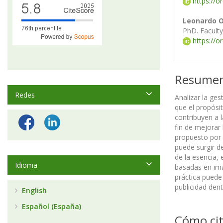
https://o
Leonardo O
PhD. Faculty
https://o
Resume
Redes
Analizar la ge
que el propósi
contribuyen a 
fin de mejorar
propuesto por l
puede surgir d
de la esencia, 
Idioma
basadas en imá
práctica puede
publicidad dent
English
Español (España)
Cómo cit