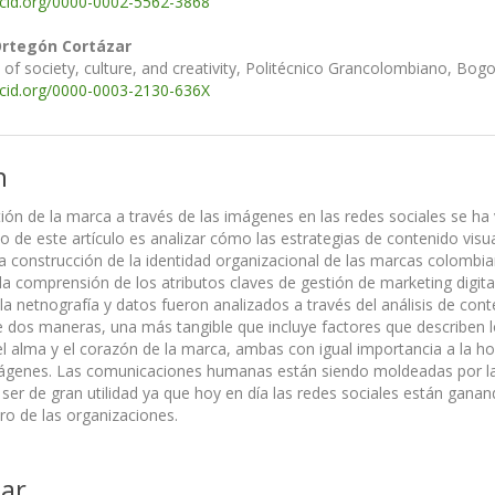
rcid.org/0000-0002-5562-3868
rtegón Cortázar
 of society, culture, and creativity, Politécnico Grancolombiano, Bog
rcid.org/0000-0003-2130-636X
n
stión de la marca a través de las imágenes en las redes sociales se h
to de este artículo es analizar cómo las estrategias de contenido vis
la construcción de la identidad organizacional de las marcas colombian
 la comprensión de los atributos claves de gestión de marketing digit
a netnografía y datos fueron analizados a través del análisis de cont
e dos maneras, una más tangible que incluye factores que describen 
el alma y el corazón de la marca, ambas con igual importancia a la ho
genes. Las comunicaciones humanas están siendo moldeadas por las n
 ser de gran utilidad ya que hoy en día las redes sociales están ga
ro de las organizaciones.
ar