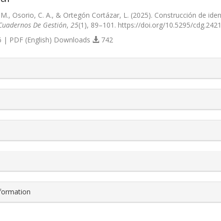
. M., Osorio, C. A., & Ortegón Cortázar, L. (2025). Construcción de i
Cuadernos De Gestión
,
25
(1), 89–101. https://doi.org/10.5295/cdg.24
 | PDF (English) Downloads
742
s.themes.bootstrap3.article.details##
nformation