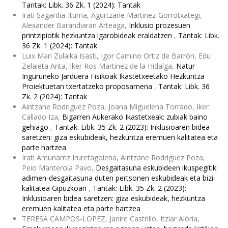
Tantak: Libk. 36 Zk. 1 (2024): Tantak
Irati Sagardia-Iturria, Agurtzane Martinez-Gorrotxategi,
Alexander Barandiaran Arteaga,
Inklusio prozesuen
printzipiotik hezkuntza igarobideak eraldatzen
,
Tantak: Libk.
36 Zk. 1 (2024): Tantak
Luix Mari Zulaika Isasti, Igor Camino Ortiz de Barrón, Edu
Zelaieta Anta, Iker Ros Martinez de la Hidalga,
Natur
Inguruneko Jarduera Fisikoak Ikastetxeetako Hezkuntza
Proiektuetan txertatzeko proposamena
,
Tantak: Libk. 36
Zk. 2 (2024): Tantak
Aintzane Rodriguez Poza, Joana Miguelena Torrado, Iker
Callado Iza,
Bigarren Aukerako Ikastetxeak: zubiak baino
gehiago
,
Tantak: Libk. 35 Zk. 2 (2023): Inklusioaren bidea
saretzen: giza eskubideak, hezkuntza eremuen kalitatea eta
parte hartzea
Irati Amunarriz Iruretagoiena, Aintzane Rodriguez Poza,
Peio Manterola Pavo,
Desgaitasuna eskubideen ikuspegitik:
adimen-desgaitasuna duten pertsonen eskubideak eta bizi-
kalitatea Gipuzkoan
,
Tantak: Libk. 35 Zk. 2 (2023):
Inklusioaren bidea saretzen: giza eskubideak, hezkuntza
eremuen kalitatea eta parte hartzea
TERESA CAMPOS-LOPEZ, Janire Castrillo, Itziar Aloria,