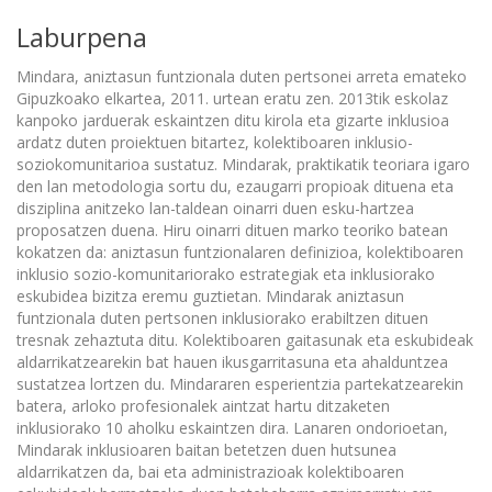
Laburpena
Mindara, aniztasun funtzionala duten pertsonei arreta emateko
Gipuzkoako elkartea, 2011. urtean eratu zen. 2013tik eskolaz
kanpoko jarduerak eskaintzen ditu kirola eta gizarte inklusioa
ardatz duten proiektuen bitartez, kolektiboaren inklusio-
soziokomunitarioa sustatuz. Mindarak, praktikatik teoriara igaro
den lan metodologia sortu du, ezaugarri propioak dituena eta
disziplina anitzeko lan-taldean oinarri duen esku-hartzea
proposatzen duena. Hiru oinarri dituen marko teoriko batean
kokatzen da: aniztasun funtzionalaren definizioa, kolektiboaren
inklusio sozio-komunitariorako estrategiak eta inklusiorako
eskubidea bizitza eremu guztietan. Mindarak aniztasun
funtzionala duten pertsonen inklusiorako erabiltzen dituen
tresnak zehaztuta ditu. Kolektiboaren gaitasunak eta eskubideak
aldarrikatzearekin bat hauen ikusgarritasuna eta ahalduntzea
sustatzea lortzen du. Mindararen esperientzia partekatzearekin
batera, arloko profesionalek aintzat hartu ditzaketen
inklusiorako 10 aholku eskaintzen dira. Lanaren ondorioetan,
Mindarak inklusioaren baitan betetzen duen hutsunea
aldarrikatzen da, bai eta administrazioak kolektiboaren