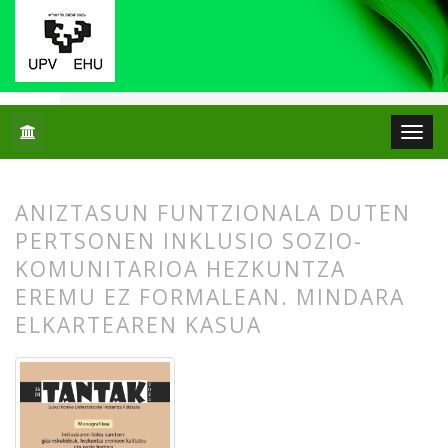
Hasiera
Artxiboak
Libk. 35 Zk. 2 (2023): Inklusioaren bidea
ANIZTASUN FUNTZIONALA DUTEN
PERTSONEN INKLUSIO SOZIO-
KOMUNITARIOA HEZKUNTZA
EREMU EZ FORMALEAN. MINDARA
ELKARTEAREN KASUA
##plugins.themes.bootstrap3.article.
##plugins.themes.bootstrap3.article.