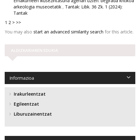
Emakumeen ikusezintasuna agerian uzten: begirada kritikoa
arkeologia museoetatik
,
Tantak: Libk. 36 Zk. 1 (2024):
Tantak
1
2
>
>>
You may also
start an advanced similarity search
for this article.
ALDIZKARIAREN EDUKIA
Informazioa
Irakurleentzat
Egileentzat
Liburuzainentzat