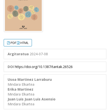
PDF
HTML
Argitaratua
2024-07-08
DOI
https://doi.org/10.1387/tantak.26526
Usoa Martinez Larraburu
Mindara Elkartea
Erika Martinez
Mindara Elkartea
Juan Luis Juan Luis Asensio
Mindara Elkartea