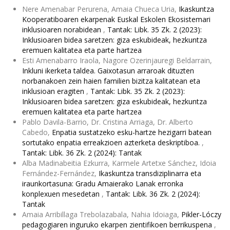
Nere Amenabar Perurena, Amaia Chueca Uria,
Ikaskuntza
Kooperatiboaren ekarpenak Euskal Eskolen Ekosistemari
inklusioaren norabidean
,
Tantak: Libk. 35 Zk. 2 (2023):
Inklusioaren bidea saretzen: giza eskubideak, hezkuntza
eremuen kalitatea eta parte hartzea
Esti Amenabarro Iraola, Nagore Ozerinjauregi Beldarrain,
Inkluni ikerketa taldea. Gaixotasun arraroak dituzten
norbanakoen zein haien familien bizitza kalitatean eta
inklusioan eragiten
,
Tantak: Libk. 35 Zk. 2 (2023):
Inklusioaren bidea saretzen: giza eskubideak, hezkuntza
eremuen kalitatea eta parte hartzea
Pablo Davila-Barrio, Dr. Cristina Arriaga, Dr. Alberto
Cabedo,
Enpatia sustatzeko esku-hartze hezigarri batean
sortutako enpatia erreakzioen azterketa deskriptiboa.
,
Tantak: Libk. 36 Zk. 2 (2024): Tantak
Alba Madinabeitia Ezkurra, Karmele Artetxe Sánchez, Idoia
Fernández-Fernández,
Ikaskuntza transdiziplinarra eta
iraunkortasuna: Gradu Amaierako Lanak erronka
konplexuen mesedetan
,
Tantak: Libk. 36 Zk. 2 (2024):
Tantak
Amaia Arribillaga Trebolazabala, Nahia Idoiaga,
Pikler-Lóczy
pedagogiaren inguruko ekarpen zientifikoen berrikuspena
,