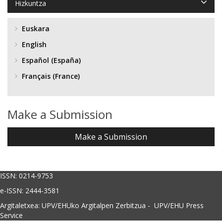
Hizkuntza
Euskara
English
Español (España)
Français (France)
Make a Submission
Make a Submission
ISSN: 0214-9753
e-ISSN: 2444-3581
Argitaletxea: UPV/EHUko Argitalpen Zerbitzua - UPV/EHU Press
Service