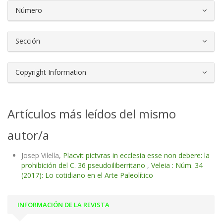
##plugins.themes.bootstrap3.article.d
Número
Sección
Copyright Information
Artículos más leídos del mismo
autor/a
Josep Vilella,
Placvit pictvras in ecclesia esse non debere: la
prohibición del C. 36 pseudoiliberritano
,
Veleia : Núm. 34
(2017): Lo cotidiano en el Arte Paleolítico
INFORMACIÓN DE LA REVISTA