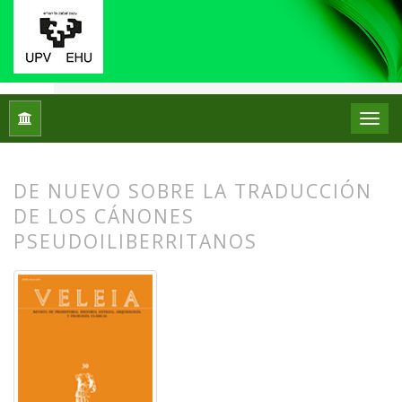
Inicio
Archivos
Núm. 30 (2013): Movilidad geográfica en el I
DE NUEVO SOBRE LA TRADUCCIÓN
DE LOS CÁNONES
PSEUDOILIBERRITANOS
##plugins.themes.bootstrap3.article.
##plugins.themes.bootstrap3.article.