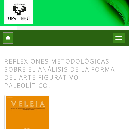
Inicio
Archivos
Núm. 18,19 (2002)
Artículos
REFLEXIONES METODOLÓGICAS
SOBRE EL ANÁLISIS DE LA FORMA
DEL ARTE FIGURATIVO
PALEOLÍTICO.
##plugins.themes.bootstrap3.article.
##plugins.themes.bootstrap3.article.