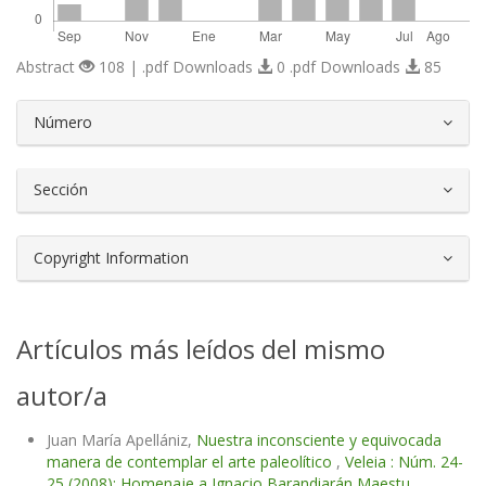
Abstract
108 | .pdf Downloads
0 .pdf Downloads
85
##plugins.themes.bootstrap3.article.d
Número
Sección
Copyright Information
Artículos más leídos del mismo
autor/a
Juan María Apellániz,
Nuestra inconsciente y equivocada
manera de contemplar el arte paleolítico
,
Veleia : Núm. 24-
25 (2008): Homenaje a Ignacio Barandiarán Maestu