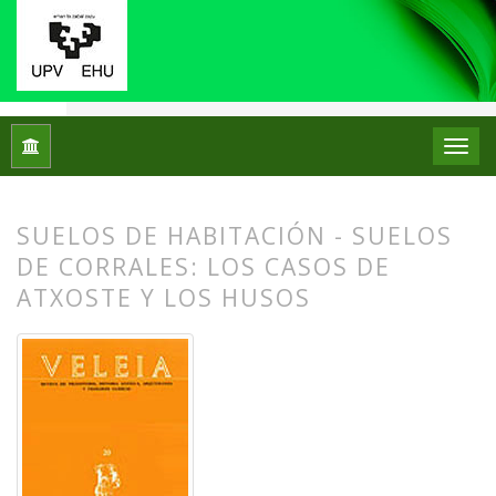
Inicio
Archivos
Núm. 20 (2003)
Artículos
SUELOS DE HABITACIÓN - SUELOS
DE CORRALES: LOS CASOS DE
ATXOSTE Y LOS HUSOS
##plugins.themes.bootstrap3.article.
##plugins.themes.bootstrap3.article.