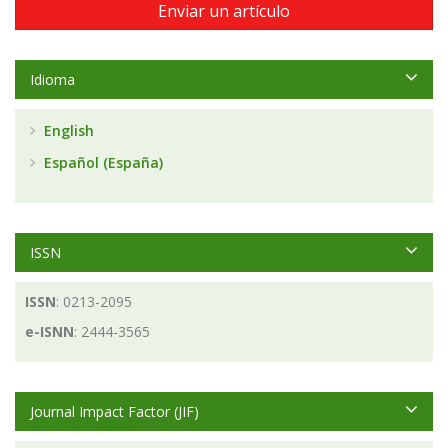
Enviar un artículo
Idioma
English
Español (España)
ISSN
ISSN
: 0213-2095
e-ISNN
: 2444-3565
Journal Impact Factor (JIF)