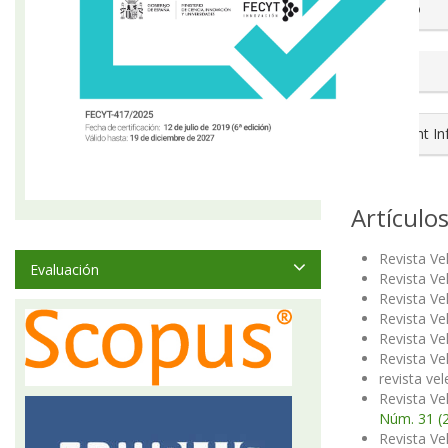
##plugin
Número
Sección
Copyright I
Artículo
Revista Ve
Evaluación
Revista Ve
Revista Ve
Revista Ve
Revista Ve
Revista Ve
revista vel
Revista Ve
Núm. 31 (2
Revista Ve