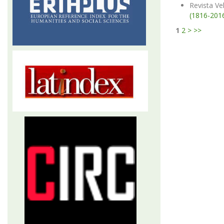
Revista Ve
(1816-201
1
2
>
>>