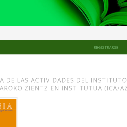
 Instituto de Ciencias de la Antigüedad
REGISTRARSE
 DE LAS ACTIVIDADES DEL INSTITUTO
AROKO ZIENTZIEN INSTITUTUA (ICA/AZ
s.themes.bootstrap3.article.main##
s.themes.bootstrap3.article.sidebar##