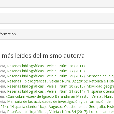
s.themes.bootstrap3.article.details##
nformation
s más leídos del mismo autor/a
leia,
Reseñas bibliográficas
,
Veleia : Núm. 28 (2011)
leia,
Reseñas bibliográficas
,
Veleia : Núm. 27 (2010)
leia,
Reseñas bibliográficas
,
Veleia : Núm. 29 (2012): Memoria de la e
leia,
Reseñas bibliográficas
,
Veleia : Núm. 32 (2015): Retórica e Hist
leia,
Reseñas bibliográficas
,
Veleia : Núm. 30 (2013): Movilidad geogr
leia,
Reseñas bibliográficas
,
Veleia : Núm. 31 (2014): "Hispania citeri
eia,
«Curriculum vitae» de Ignacio Barandiarán Maestu
,
Veleia : Núm
leia,
Memoria de las actividades de investigación y de formación de in
014): "Hispania citerior" bajo Augusto: Cuestiones de Geografía, Histo
leia,
Reseñas bibliográficas
,
Veleia : Núm. 34 (2017): Lo cotidiano en