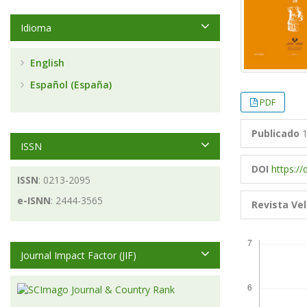
Idioma
English
Español (España)
PDF
Publicado
1
ISSN
DOI
https://
ISSN
: 0213-2095
e-ISNN
: 2444-3565
Revista Vel
Descargas
Journal Impact Factor (JIF)