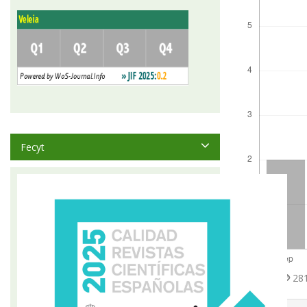
Fecyt
Abstract
281