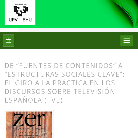
Inicio
Archivos
Vol. 26 Núm. 51 (2021): ZER. Revista de Est
DE “FUENTES DE CONTENIDOS” A
“ESTRUCTURAS SOCIALES CLAVE”:
EL GIRO A LA PRÁCTICA EN LOS
DISCURSOS SOBRE TELEVISIÓN
ESPAÑOLA (TVE)
##plugins.themes.bootstrap3.article.
##plugins.themes.bootstrap3.article.