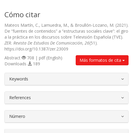
Cómo citar
Mateos Martín, C., Lamuedra, M., & Broullón-Lozano, M. (2021).
De “fuentes de contenidos” a “estructuras sociales clave”: el giro
a la práctica en los discursos sobre Televisión Española (TVE).
ZER. Revista De Estudios De Comunicación
,
26
(51).
https://doi.org/10.1387/zer.23009
Abstract
708 | pdf (English)
Más formatos de cita
Downloads
189
##plugins.themes.bootstrap3.article.d
Keywords
References
Número