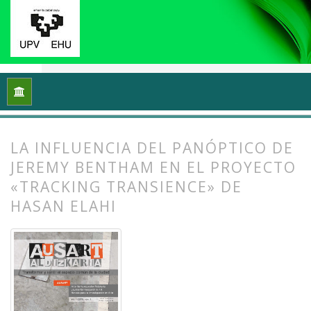
Inicio
Archivos
Vol. 1 Núm. 1-2 (2013): I Congreso Internacio
LA INFLUENCIA DEL PANÓPTICO DE
JEREMY BENTHAM EN EL PROYECTO
«TRACKING TRANSIENCE» DE
HASAN ELAHI
##plugins.themes.bootstrap3.article.
##plugins.themes.bootstrap3.article.