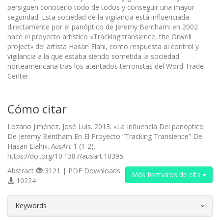
persiguen conocerlo todo de todos y conseguir una mayor
seguridad. Esta sociedad de la vigilancia está influenciada
directamente por el panóptico de Jeremy Bentham: en 2002
nace el proyecto artístico «Tracking transience, the Orwell
project» del artista Hasan Elahi, como respuesta al control y
vigilancia a la que estaba siendo sometida la sociedad
norteamericana tras los atentados terroristas del Word Trade
Center.
Cómo citar
Lozano Jiménez, José Luis. 2013. «La Influencia Del panóptico
De Jeremy Bentham En El Proyecto “Tracking Transience” De
Hasan Elahi».
AusArt
1 (1-2).
https://doi.org/10.1387/ausart.10395.
Abstract
3121 | PDF Downloads
Más formatos de cita
10224
##plugins.themes.bootstrap3.article.d
Keywords