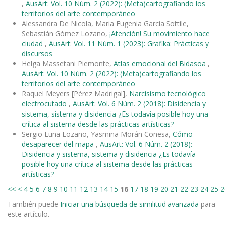
,
AusArt: Vol. 10 Núm. 2 (2022): (Meta)cartografiando los
territorios del arte contemporáneo
Alessandra De Nicola, Maria Eugenia Garcia Sottile,
Sebastián Gómez Lozano,
¡Atención! Su movimiento hace
ciudad
,
AusArt: Vol. 11 Núm. 1 (2023): Grafika: Prácticas y
discursos
Helga Massetani Piemonte,
Atlas emocional del Bidasoa
,
AusArt: Vol. 10 Núm. 2 (2022): (Meta)cartografiando los
territorios del arte contemporáneo
Raquel Meyers [Pérez Madrigal],
Narcisismo tecnológico
electrocutado
,
AusArt: Vol. 6 Núm. 2 (2018): Disidencia y
sistema, sistema y disidencia ¿Es todavía posible hoy una
crítica al sistema desde las prácticas artísticas?
Sergio Luna Lozano, Yasmina Morán Conesa,
Cómo
desaparecer del mapa
,
AusArt: Vol. 6 Núm. 2 (2018):
Disidencia y sistema, sistema y disidencia ¿Es todavía
posible hoy una crítica al sistema desde las prácticas
artísticas?
<<
<
4
5
6
7
8
9
10
11
12
13
14
15
16
17
18
19
20
21
22
23
24
25
2
También puede
Iniciar una búsqueda de similitud avanzada
para
este artículo.