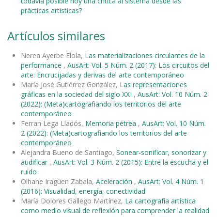
todavía posible hoy una crítica al sistema desde las
prácticas artísticas?
Artículos similares
Nerea Ayerbe Elola,
Las materializaciones circulantes de la
performance
,
AusArt: Vol. 5 Núm. 2 (2017): Los circuitos del
arte: Encrucijadas y derivas del arte contemporáneo
María José Gutiérrez González,
Las representaciones
gráficas en la sociedad del siglo XXI
,
AusArt: Vol. 10 Núm. 2
(2022): (Meta)cartografiando los territorios del arte
contemporáneo
Ferran Lega Lladós,
Memoria pétrea
,
AusArt: Vol. 10 Núm.
2 (2022): (Meta)cartografiando los territorios del arte
contemporáneo
Alejandra Bueno de Santiago,
Sonear-sonificar, sonorizar y
audificar
,
AusArt: Vol. 3 Núm. 2 (2015): Entre la escucha y el
ruido
Oihane Iragüen Zabala,
Aceleración
,
AusArt: Vol. 4 Núm. 1
(2016): Visualidad, energía, conectividad
María Dolores Gallego Martínez,
La cartografía artística
como medio visual de reflexión para comprender la realidad