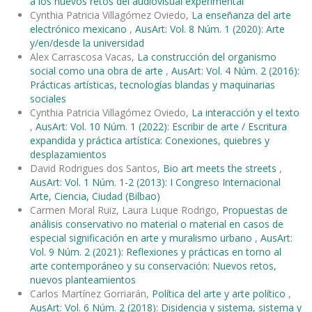
a los nuevos retos del audiovisual experimental
Cynthia Patricia Villagómez Oviedo,
La enseñanza del arte
electrónico mexicano
,
AusArt: Vol. 8 Núm. 1 (2020): Arte
y/en/desde la universidad
Alex Carrascosa Vacas,
La construcción del organismo
social como una obra de arte
,
AusArt: Vol. 4 Núm. 2 (2016):
Prácticas artísticas, tecnologías blandas y maquinarias
sociales
Cynthia Patricia Villagómez Oviedo,
La interacción y el texto
,
AusArt: Vol. 10 Núm. 1 (2022): Escribir de arte / Escritura
expandida y práctica artística: Conexiones, quiebres y
desplazamientos
David Rodrigues dos Santos,
Bio art meets the streets
,
AusArt: Vol. 1 Núm. 1-2 (2013): I Congreso Internacional
Arte, Ciencia, Ciudad (Bilbao)
Carmen Moral Ruiz, Laura Luque Rodrigo,
Propuestas de
análisis conservativo no material o material en casos de
especial significación en arte y muralismo urbano
,
AusArt:
Vol. 9 Núm. 2 (2021): Reflexiones y prácticas en torno al
arte contemporáneo y su conservación: Nuevos retos,
nuevos planteamientos
Carlos Martínez Gorriarán,
Política del arte y arte político
,
AusArt: Vol. 6 Núm. 2 (2018): Disidencia y sistema, sistema y