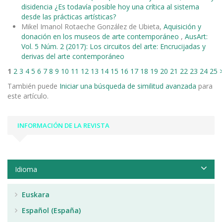
disidencia ¿Es todavía posible hoy una crítica al sistema
desde las prácticas artísticas?
Mikel Imanol Rotaeche González de Ubieta,
Aquisición y
donación en los museos de arte contemporáneo
,
AusArt:
Vol. 5 Núm. 2 (2017): Los circuitos del arte: Encrucijadas y
derivas del arte contemporáneo
1
2
3
4
5
6
7
8
9
10
11
12
13
14
15
16
17
18
19
20
21
22
23
24
25
También puede
Iniciar una búsqueda de similitud avanzada
para
este artículo.
INFORMACIÓN DE LA REVISTA
Idioma
Euskara
Español (España)