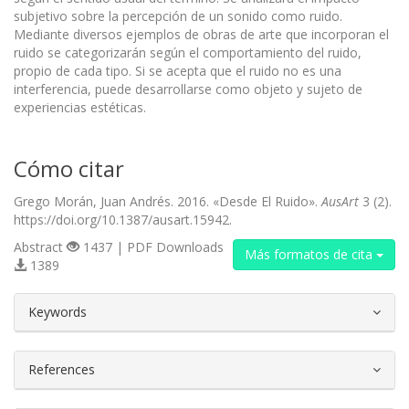
subjetivo sobre la percepción de un sonido como ruido.
Mediante diversos ejemplos de obras de arte que incorporan el
ruido se categorizarán según el comportamiento del ruido,
propio de cada tipo. Si se acepta que el ruido no es una
interferencia, puede desarrollarse como objeto y sujeto de
experiencias estéticas.
Cómo citar
Grego Morán, Juan Andrés. 2016. «Desde El Ruido».
AusArt
3 (2).
https://doi.org/10.1387/ausart.15942.
Abstract
1437 | PDF Downloads
Más formatos de cita
1389
##plugins.themes.bootstrap3.article.d
Keywords
References