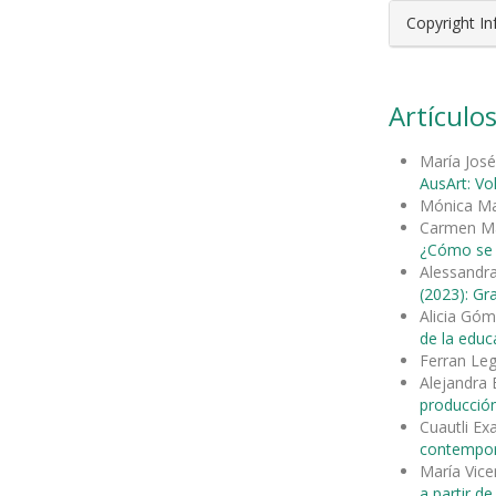
Copyright I
Artículos
María José
AusArt: Vo
Mónica Ma
Carmen Ma
¿Cómo se c
Alessandra
(2023): Gra
Alicia Gó
de la educ
Ferran Le
Alejandra
producción
Cuautli Ex
contempo
María Vice
a partir de 