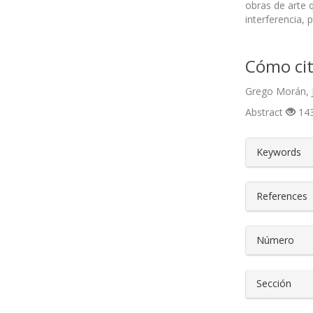
obras de arte 
interferencia,
Cómo cit
Grego Morán, J
Abstract
143
##plugin
Keywords
References
Número
Sección