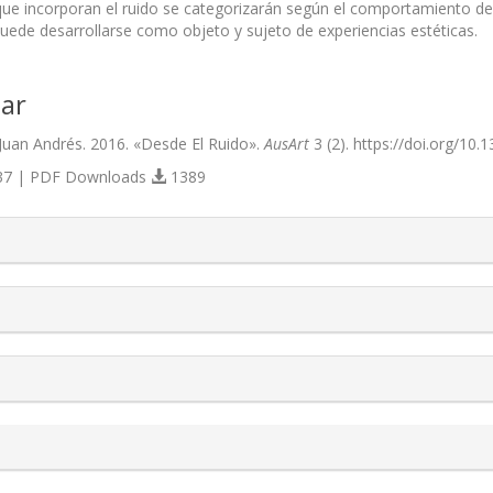
que incorporan el ruido se categorizarán según el comportamiento del 
 puede desarrollarse como objeto y sujeto de experiencias estéticas.
ar
uan Andrés. 2016. «Desde El Ruido».
AusArt
3 (2). https://doi.org/10.
7 | PDF Downloads
1389
s.themes.bootstrap3.article.details##