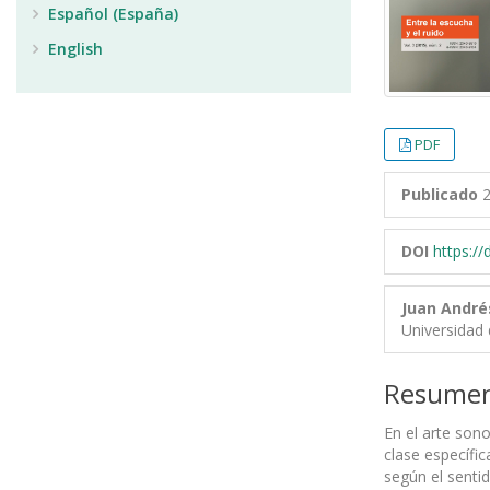
Español (España)
English
PDF
Publicado
2
DOI
https:/
Juan André
Universidad 
Resume
En el arte son
clase específi
según el senti