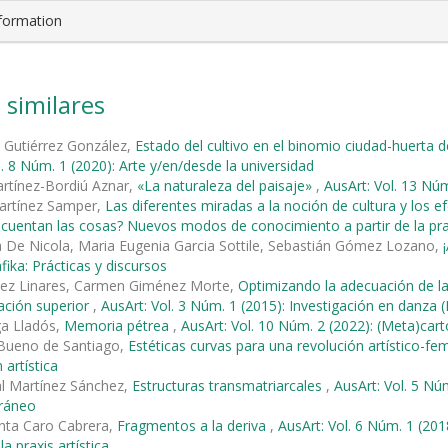
nformation
 similares
 Gutiérrez González,
Estado del cultivo en el binomio ciudad-huerta d
l. 8 Núm. 1 (2020): Arte y/en/desde la universidad
rtínez-Bordiú Aznar,
«La naturaleza del paisaje»
,
AusArt: Vol. 13 Núm.
rtínez Samper,
Las diferentes miradas a la noción de cultura y los ef
uentan las cosas? Nuevos modos de conocimiento a partir de la prax
 De Nicola, Maria Eugenia Garcia Sottile, Sebastián Gómez Lozano,
fika: Prácticas y discursos
mez Linares, Carmen Giménez Morte,
Optimizando la adecuación de l
ación superior
,
AusArt: Vol. 3 Núm. 1 (2015): Investigación en danza (I
ga Lladós,
Memoria pétrea
,
AusArt: Vol. 10 Núm. 2 (2022): (Meta)car
 Bueno de Santiago,
Estéticas curvas para una revolución artístico-fe
 artística
al Martínez Sánchez,
Estructuras transmatriarcales
,
AusArt: Vol. 5 Núm
ráneo
nta Caro Cabrera,
Fragmentos a la deriva
,
AusArt: Vol. 6 Núm. 1 (2
la praxis artística