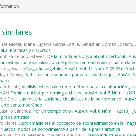
nformation
 similares
 De Nicola, Maria Eugenia Garcia Sottile, Sebastián Gómez Lozano,
fika: Prácticas y discursos
ldobika Cejudo Estévez,
De la mirada analógica al dato vectorial
,
Aus
 investigación y visualización del pensamiento interdisciplinar en la e
za Iglesias,
«Caligrafía vegetal»
,
AusArt: Vol. 11 Núm. 2 (2023): Prácti
elaya Reoyo,
Participación ciudadana por una ciudad mejor
,
AusArt: V
lbao)
a Arbelaiz,
Análisis del archivo como método para la elaboración y tr
e.Act.Feminism #2: A performing archive»
,
AusArt: Vol. 5 Núm. 1 (201
rbe Elola,
Las materializaciones circulantes de la performance
,
AusAr
el arte contemporáneo
Castillo Sánchez,
Por un tiempo otro
,
AusArt: Vol. 6 Núm. 1 (2018):
 praxis artística
ero Flores,
Aproximaciones al concepto de acontecimiento en la ima
 Nuevos modos de conocimiento a partir de la praxis artística
rroya Elosua, Maitane Echevarria Aguirre,
El tejido industrial y el pa