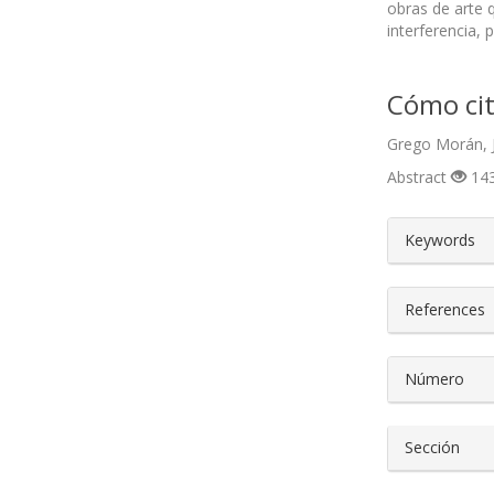
obras de arte 
interferencia,
Cómo cit
Grego Morán, J
Abstract
143
##plugin
Keywords
References
Número
Sección