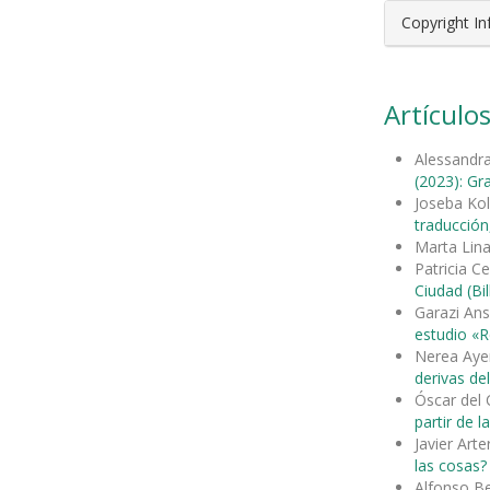
Copyright I
Artículos
Alessandra
(2023): Gra
Joseba Ko
traducción,
Marta Lina
Patricia C
Ciudad (Bi
Garazi Ans
estudio «R
Nerea Aye
derivas d
Óscar del 
partir de la
Javier Art
las cosas?
Alfonso Be