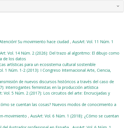
¡Atención! Su movimiento hace ciudad
,
AusArt: Vol. 11 Núm. 1
Art: Vol. 14 Núm. 2 (2026): Del trazo al algoritmo: El dibujo como
ra de los datos
cas artísticas para un ecosistema cultural sostenible
ol. 1 Núm. 1-2 (2013): I Congreso Internacional Arte, Ciencia,
ansmisión de nuevos discursos históricos a través del caso de
7): Interrogantes feministas en la producción artística
t: Vol. 5 Núm. 2 (2017): Los circuitos del arte: Encrucijadas y
 ¿Cómo se cuentan las cosas? Nuevos modos de conocimiento a
gen-movimiento
,
AusArt: Vol. 6 Núm. 1 (2018): ¿Cómo se cuentan
pel del ilustrador profesional en España
,
AusArt: Vol. 6 Núm. 1