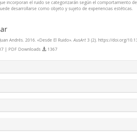
que incorporan el ruido se categorizarán según el comportamiento del 
 puede desarrollarse como objeto y sujeto de experiencias estéticas.
ar
uan Andrés. 2016. «Desde El Ruido».
AusArt
3 (2). https://doi.org/10.
7 | PDF Downloads
1367
s.themes.bootstrap3.article.details##