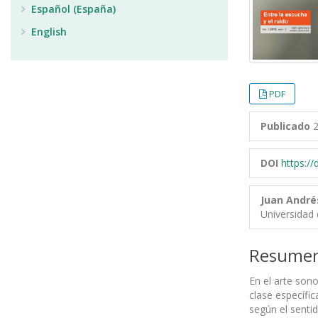
Español (España)
English
PDF
Publicado
2
DOI
https:/
Juan André
Universidad 
Resume
En el arte son
clase específi
según el senti